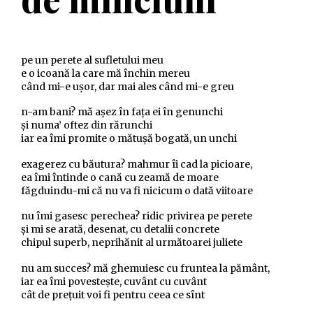
pe un perete al sufletului meu
e o icoană la care mă închin mereu
când mi-e ușor, dar mai ales când mi-e greu
n-am bani? mă așez în fața ei în genunchi
și numa’ oftez din rărunchi
iar ea îmi promite o mătușă bogată, un unchi
exagerez cu băutura? mahmur îi cad la picioare,
ea îmi întinde o cană cu zeamă de moare
făgduindu-mi că nu va fi nicicum o dată viitoare
nu îmi gasesc perechea? ridic privirea pe perete
și mi se arată, desenat, cu detalii concrete
chipul superb, neprihănit al următoarei juliete
nu am succes? mă ghemuiesc cu fruntea la pământ,
iar ea îmi povestește, cuvânt cu cuvânt
cât de prețuit voi fi pentru ceea ce sînt