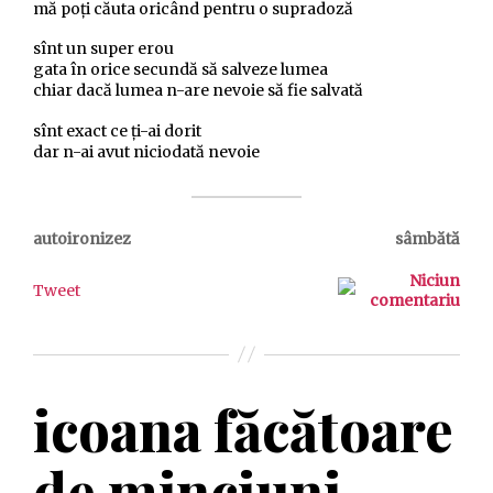
mă poți căuta oricând pentru o supradoză
sînt un super erou
gata în orice secundă să salveze lumea
chiar dacă lumea n-are nevoie să fie salvată
sînt exact ce ți-ai dorit
dar n-ai avut niciodată nevoie
autoironizez
sâmbătă
Niciun
Tweet
comentariu
icoana făcătoare
de minciuni