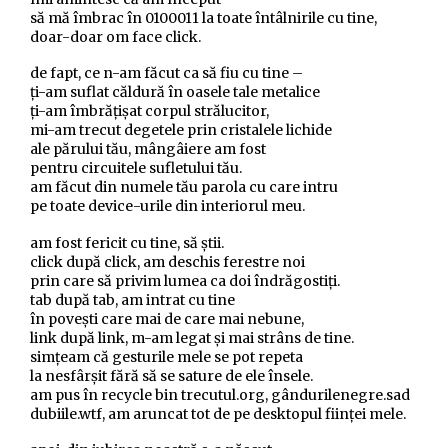
să mă îmbrac în 0100011 la toate întâlnirile cu tine,
doar-doar om face click.
de fapt, ce n-am făcut ca să fiu cu tine –
ți-am suflat căldură în oasele tale metalice
ți-am îmbrățișat corpul strălucitor,
mi-am trecut degetele prin cristalele lichide
ale părului tău, mângâiere am fost
pentru circuitele sufletului tău.
am făcut din numele tău parola cu care intru
pe toate device-urile din interiorul meu.
am fost fericit cu tine, să știi.
click după click, am deschis ferestre noi
prin care să privim lumea ca doi îndrăgostiți.
tab după tab, am intrat cu tine
în povești care mai de care mai nebune,
link după link, m-am legat și mai strâns de tine.
simțeam că gesturile mele se pot repeta
la nesfârșit fără să se sature de ele însele.
am pus în recycle bin trecutul.org, gândurilenegre.sad
dubiile.wtf, am aruncat tot de pe desktopul ființei mele.