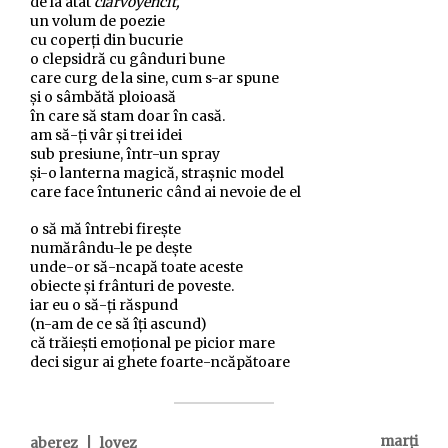
de la atât
clarvoyencit,
un volum de poezie
cu coperți din bucurie
o clepsidră cu gânduri bune
care curg de la sine, cum s-ar spune
și o sâmbătă ploioasă
în care să stam doar în casă.
am să-ți vâr și trei idei
sub presiune, într-un spray
și-o lanterna magică, strașnic model
care face întuneric când ai nevoie de el
o să mă întrebi firește
numărându-le pe dește
unde-or să-ncapă toate aceste
obiecte și frânturi de poveste.
iar eu o să-ți răspund
(n-am de ce să îți ascund)
că trăiești emoțional pe picior mare
deci sigur ai ghete foarte-ncăpătoare
|
marți
aberez
lovez