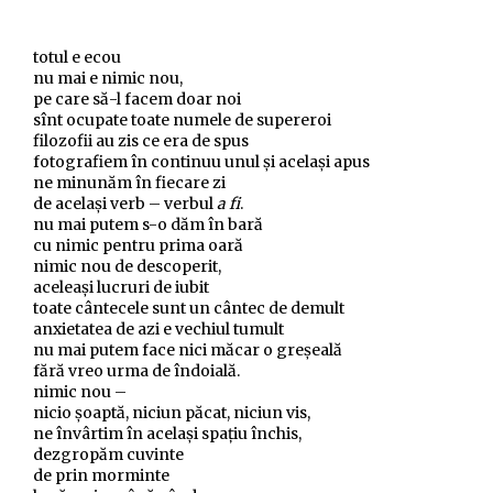
totul e ecou
nu mai e nimic nou,
pe care să-l facem doar noi
sînt ocupate toate numele de supereroi
filozofii au zis ce era de spus
fotografiem în continuu unul și același apus
ne minunăm în fiecare zi
de același verb – verbul
a fi
.
nu mai putem s-o dăm în bară
cu nimic pentru prima oară
nimic nou de descoperit,
aceleași lucruri de iubit
toate cântecele sunt un cântec de demult
anxietatea de azi e vechiul tumult
nu mai putem face nici măcar o greșeală
fără vreo urma de îndoială.
nimic nou –
nicio șoaptă, niciun păcat, niciun vis,
ne învârtim în același spațiu închis,
dezgropăm cuvinte
de prin morminte