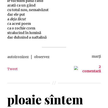
le văcsuim până când
arată ca un gând
cu totul nou, nemaivăzut
dar ele put
a
deja făcut
ca acest poem
ca o rochie crem
stralucind în lumină
dar duhnind a naftalină
|
marți
autoironizez
observez
2
Tweet
comentarii
ploaie sîntem