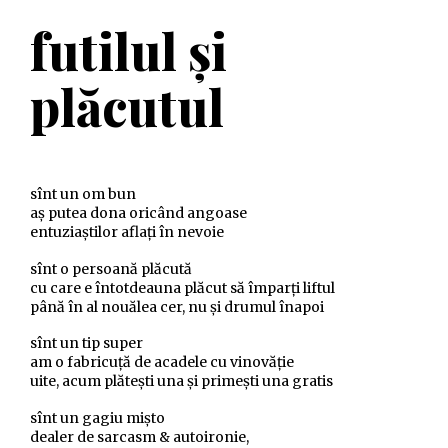
futilul și
plăcutul
sînt un om bun
aș putea dona oricând angoase
entuziaștilor aflați în nevoie
sînt o persoană plăcută
cu care e întotdeauna plăcut să împarți liftul
până în al nouălea cer, nu și drumul înapoi
sînt un tip super
am o fabricuță de acadele cu vinovăție
uite, acum plătești una și primești una gratis
sînt un gagiu mișto
dealer de sarcasm & autoironie,