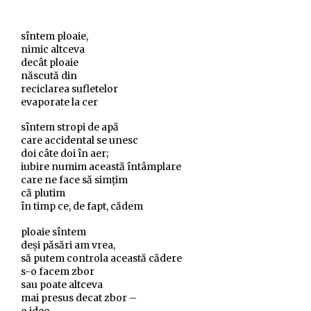
sîntem ploaie,
nimic altceva
decât ploaie
născută din
reciclarea sufletelor
evaporate la cer
sîntem stropi de apă
care accidental se unesc
doi câte doi în aer;
iubire numim această întâmplare
care ne face să simțim
că plutim
în timp ce, de fapt, cădem
ploaie sîntem
deși păsări am vrea,
să putem controla această cădere
s-o facem zbor
sau poate altceva
mai presus decat zbor –
o idee