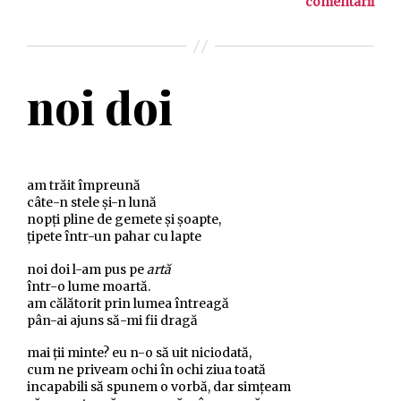
comentarii
noi doi
am trăit împreună
câte-n stele și-n lună
nopți pline de gemete și șoapte,
țipete într-un pahar cu lapte
noi doi l-am pus pe
artă
într-o lume moartă.
am călătorit prin lumea întreagă
pân-ai ajuns să-mi fii dragă
mai ții minte? eu n-o să uit niciodată,
cum ne priveam ochi în ochi ziua toată
incapabili să spunem o vorbă, dar simțeam