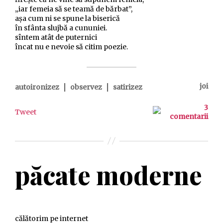
„iar femeia să se teamă de bărbat”,
așa cum ni se spune la biserică
în sfânta slujbă a cununiei.
sîntem atât de puternici
încat nu e nevoie să citim poezie.
|
|
joi
autoironizez
observez
satirizez
3
Tweet
comentarii
păcate moderne
călătorim pe internet