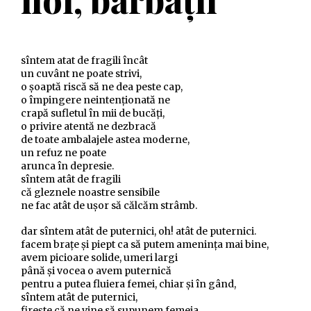
sîntem atat de fragili încât
un cuvânt ne poate strivi,
o șoaptă riscă să ne dea peste cap,
o împingere neintenționată ne
crapă sufletul în mii de bucăți,
o privire atentă ne dezbracă
de toate ambalajele astea moderne,
un refuz ne poate
arunca în depresie.
sîntem atât de fragili
că gleznele noastre sensibile
ne fac atât de ușor să călcăm strâmb.
dar sîntem atât de puternici, oh! atât de puternici.
facem brațe și piept ca să putem amenința mai bine,
avem picioare solide, umeri largi
până și vocea o avem puternică
pentru a putea fluiera femei, chiar și în gând,
sîntem atât de puternici,
firește că ne vine să supunem femeia,