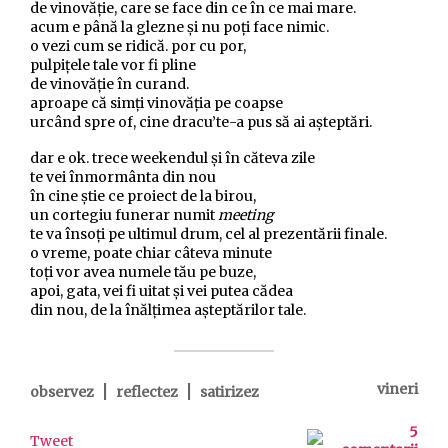
de vinovăție, care se face din ce în ce mai mare.
acum e până la glezne și nu poți face nimic.
o vezi cum se ridică. por cu por,
pulpițele tale vor fi pline
de vinovăție în curand.
aproape că simți vinovăția pe coapse
urcând spre of, cine dracu’te-a pus să ai așteptări.
dar e ok. trece weekendul și în căteva zile
te vei înmormânta din nou
în cine știe ce proiect de la birou,
un cortegiu funerar numit
meeting
te va însoți pe ultimul drum, cel al prezentării finale.
o vreme, poate chiar câteva minute
toți vor avea numele tău pe buze,
apoi, gata, vei fi uitat și vei putea cădea
din nou, de la înălțimea așteptărilor tale.
|
|
vineri
observez
reflectez
satirizez
5
Tweet