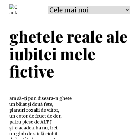
sau vezi
ghetele reale ale
ce mai fac
iubitei mele
aberez
adaptez
advertizez
albez
animez
fictive
autoironizez
chestionez
cugetez
declarez
Fără categorie
îmbrățișez
lovez
mă enervez
narez
nu aberez
nu etichetez
observez
am să-ți pun diseara-n ghete
parafrazez
recomandez
un băiat și două fete,
reflectez
rememorez
satirizez
smsez
planuri rozalii de viitor,
un cotor de fruct de dor,
socializez
Uncategorized
visez
patru piese de ALT J
și-o acadea. ba nu, trei.
un glob de sticlă ciobit