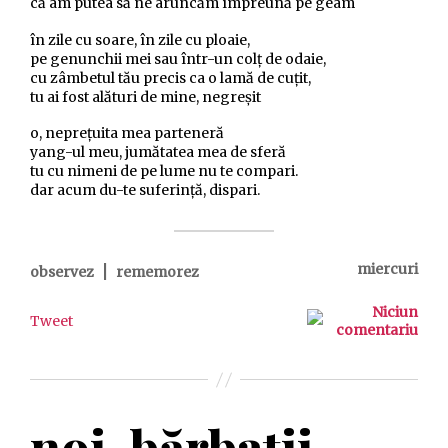
că am putea să ne aruncăm împreună pe geam
în zile cu soare, în zile cu ploaie,
pe genunchii mei sau într-un colț de odaie,
cu zâmbetul tău precis ca o lamă de cuțit,
tu ai fost alături de mine, negreșit
o, neprețuita mea parteneră
yang-ul meu, jumătatea mea de sferă
tu cu nimeni de pe lume nu te compari.
dar acum du-te suferință, dispari.
|
miercuri
observez
rememorez
Niciun
Tweet
comentariu
noi, bărbații