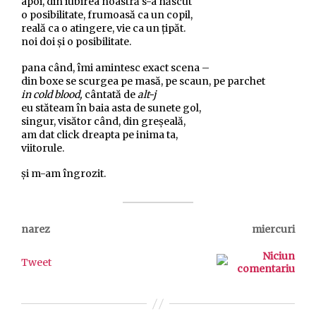
apoi, din iubirea noastră s-a născut
o posibilitate, frumoasă ca un copil,
reală ca o atingere, vie ca un țipăt.
noi doi și o posibilitate.
pana când, îmi amintesc exact scena –
din boxe se scurgea pe masă, pe scaun, pe parchet
in cold blood,
cântată de
alt-j
eu stăteam în baia asta de sunete gol,
singur, visător când, din greșeală,
am dat click dreapta pe inima ta,
viitorule.
și m-am îngrozit.
narez
miercuri
Niciun
Tweet
comentariu