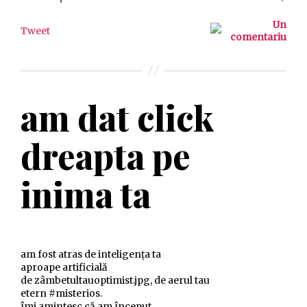
Un
Tweet
comentariu
am dat click
dreapta pe
inima ta
am fost atras de inteligența ta
aproape artificială
de zâmbetultauoptimist.jpg, de aerul tau
etern #misterios.
îmi amintesc că am început