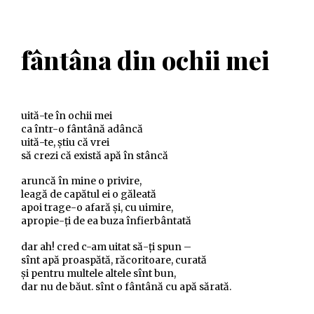
fântâna din ochii mei
uită-te în ochii mei
ca într-o fântână adâncă
uită-te, știu că vrei
să crezi că există apă în stâncă
aruncă în mine o privire,
leagă de capătul ei o găleată
apoi trage-o afară și, cu uimire,
apropie-ți de ea buza înfierbântată
dar ah! cred c-am uitat să-ți spun –
sînt apă proaspătă, răcoritoare, curată
și pentru multele altele sînt bun,
dar nu de băut. sînt o fântână cu apă sărată.