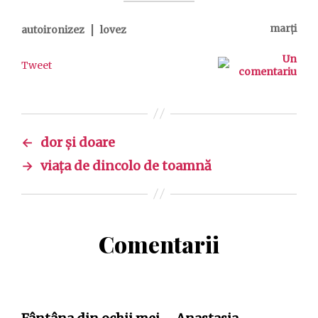
|
marți
autoironizez
lovez
Un
Tweet
comentariu
←
dor și doare
→
viața de dincolo de toamnă
Comentarii
spune: