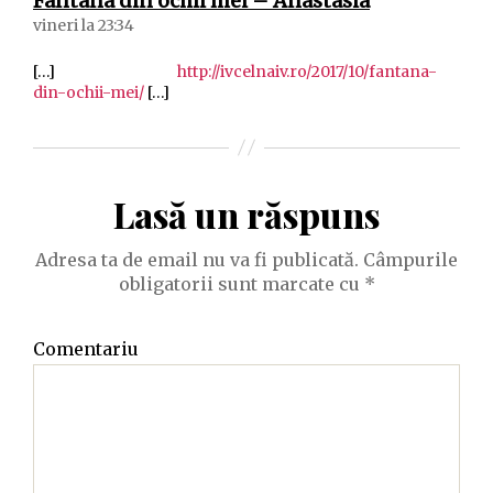
Fântâna din ochii mei – Anastasia
vineri la 23:34
[…]
http://ivcelnaiv.ro/2017/10/fantana-
din-ochii-mei/
[…]
Lasă un răspuns
Adresa ta de email nu va fi publicată.
Câmpurile
obligatorii sunt marcate cu
*
Comentariu