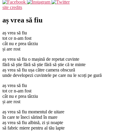
site credits
aș vrea să fiu
aș vrea să fiu
tot ce n-am fost
cât nu e prea târziu
și are rost
aș vrea să fiu o mașină de repetat cuvinte
fără să știe fără să știe fără să știe că te minte
aș vrea să fiu ușa către camera obscură
unde developezi cuvintele pe care nu le scoți pe gură
aș vrea să fiu
tot ce n-am fost
cât nu e prea târziu
și are rost
aș vrea să fiu momentul de uitare
în care te îneci sărind în mare
aș vrea să fiu albină, zi și noapte
să fabric miere pentru al tău lapte