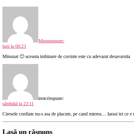
Miruna
spune:
luni la 00:23
Minunat 🙂 aceasta imbinare de cuvinte este cu adevarat desavarsita
instcris
spune:
sâmbătă la 22:11
Ciresele confiate nu-s asa de placute, pe cand mierea… Iarasi iei ce e 
Lasă un răspuns