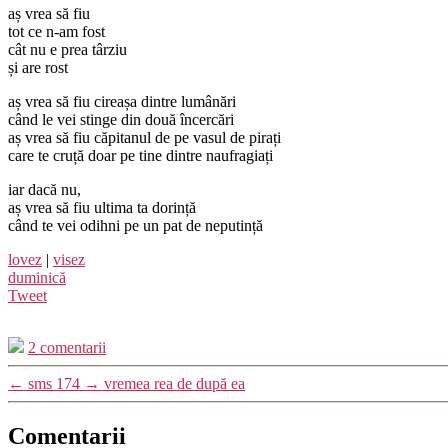
aș vrea să fiu
tot ce n-am fost
cât nu e prea târziu
și are rost
aș vrea să fiu cireașa dintre lumânări
când le vei stinge din două încercări
aș vrea să fiu căpitanul de pe vasul de pirați
care te cruță doar pe tine dintre naufragiați
iar dacă nu,
aș vrea să fiu ultima ta dorință
când te vei odihni pe un pat de neputință
lovez
|
visez
duminică
Tweet
2 comentarii
←
sms 174
→
vremea rea de după ea
Comentarii