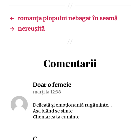
←
romanța plopului nebagat în seamă
→
nereușită
Comentarii
spune:
Doar o femeie
marți la 12:38
Delicată și emoționantă rugăminte…
Așa blând se simte
Chemarea ta cuminte
spune:
C.