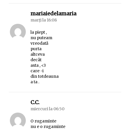
spune:
mariaiedelamaria
marți la 16:08
la piept ,
nu puteam
vreodată
purta
altceva
decât
asta , <3
care -i
din totdeauna
a ta .
spune:
C.C.
miercuri la 06:50
O rugaminte
nu e o rugaminte