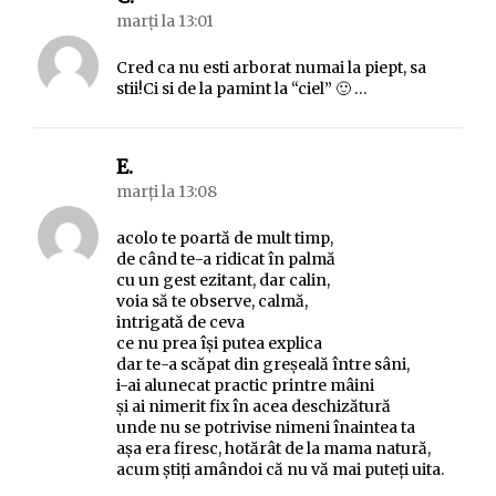
marți la 13:01
Cred ca nu esti arborat numai la piept, sa
stii!Ci si de la pamint la “ciel” 🙂 …
spune:
E.
marți la 13:08
acolo te poartă de mult timp,
de când te-a ridicat în palmă
cu un gest ezitant, dar calin,
voia să te observe, calmă,
intrigată de ceva
ce nu prea îşi putea explica
dar te-a scăpat din greşeală între sâni,
i-ai alunecat practic printre mâini
şi ai nimerit fix în acea deschizătură
unde nu se potrivise nimeni înaintea ta
aşa era firesc, hotărât de la mama natură,
acum ştiţi amândoi că nu vă mai puteţi uita.