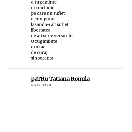
o rugaminte
e o melodie
pe care un suflet
o compune
lasandu-i alt suflet
libertatea
de a-i scrie versurile.
O rugaminte
e un act
de curaj
si speranta.
spune:
paTRu Tatiana Romila
joi la 02:01
poarta-ma te rog in cuget
pana-ti voi intra in suflet