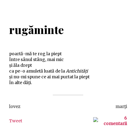
rugăminte
poartă-mă te rog la piept
între sânul stâng, mai mic
și ăla drept
ca pe-o amuletă luată de la
Antichități
și nu-mi spune ce ai mai purtat la piept
în alte dăți.
lovez
marți
6
Tweet
comentarii