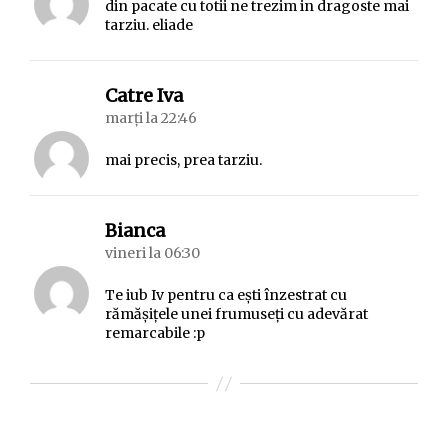
din pacate cu totii ne trezim in dragoste mai
tarziu. eliade
spune:
Catre Iva
marți la 22:46
mai precis, prea tarziu.
spune:
Bianca
vineri la 06:30
Te iub Iv pentru ca ești înzestrat cu
rămășițele unei frumuseți cu adevărat
remarcabile :p
Lasă un răspuns