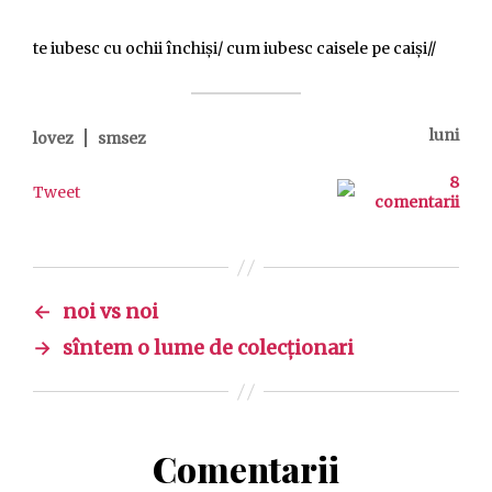
te iubesc cu ochii închiși/ cum iubesc caisele pe caiși//
|
luni
lovez
smsez
8
Tweet
comentarii
←
noi vs noi
→
sîntem o lume de colecționari
Comentarii