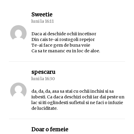
spune:
Sweetie
luni la 16:11
Daca ai deschide ochii incetisor
Din cais te-ai rostogoli repejor
Te-ai face gem de buna voie
Ca sa te mananc eu in loc de aloe.
spune:
spescaru
luni la 16:30
da, da, da, asa sa stai cu ochii inchisi si sa
iubesti. Ca daca deschizi ochii iar dai peste un
lac si iti oglindesti sufletul si ne faci o infuzie
de luciditate.
spune:
Doar o femeie