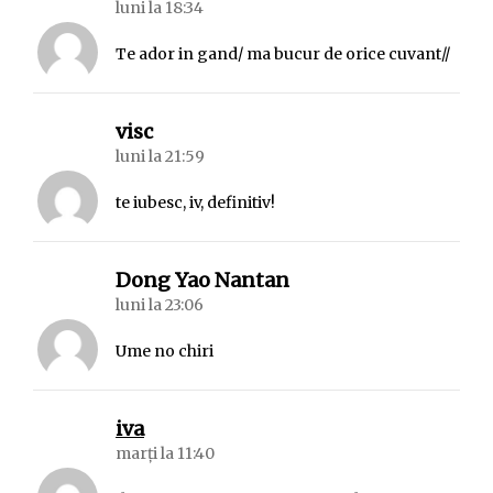
luni la 18:34
Te ador in gand/ ma bucur de orice cuvant//
spune:
visc
luni la 21:59
te iubesc, iv, definitiv!
spune:
Dong Yao Nantan
luni la 23:06
Ume no chiri
spune:
iva
marți la 11:40