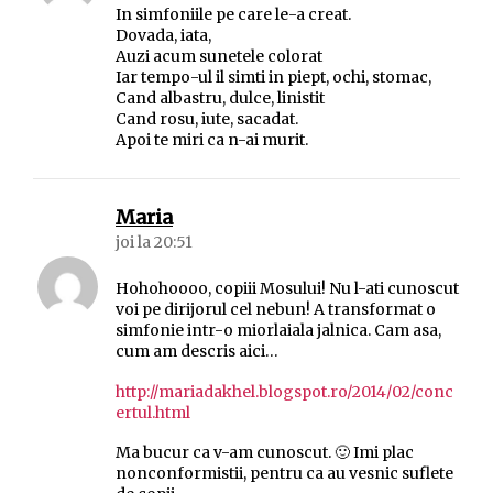
In simfoniile pe care le-a creat.
Dovada, iata,
Auzi acum sunetele colorat
Iar tempo-ul il simti in piept, ochi, stomac,
Cand albastru, dulce, linistit
Cand rosu, iute, sacadat.
Apoi te miri ca n-ai murit.
spune:
Maria
joi la 20:51
Hohohoooo, copiii Mosului! Nu l-ati cunoscut
voi pe dirijorul cel nebun! A transformat o
simfonie intr-o miorlaiala jalnica. Cam asa,
cum am descris aici…
http://mariadakhel.blogspot.ro/2014/02/conc
ertul.html
Ma bucur ca v-am cunoscut. 🙂 Imi plac
nonconformistii, pentru ca au vesnic suflete