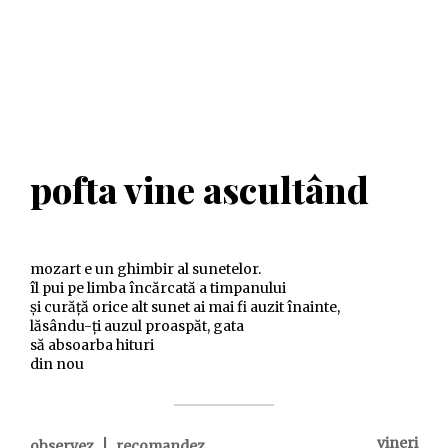
pofta vine ascultând
mozart e un ghimbir al sunetelor.
îl pui pe limba încărcată a timpanului
și curăță orice alt sunet ai mai fi auzit înainte,
lăsându-ți auzul proaspăt, gata
să absoarba hituri
din nou
|
vineri
observez
recomandez