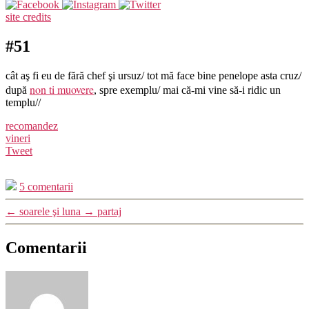
site credits
#51
cât aş fi eu de fără chef şi ursuz/ tot mă face bine penelope asta cruz/
non ti muovere
după
, spre exemplu/ mai că-mi vine să-i ridic un
templu//
recomandez
vineri
Tweet
5 comentarii
←
soarele şi luna
→
partaj
Comentarii