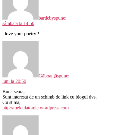
bartleby
spune:
sâmbătă la 14:50
i love your poetry!!
Găboanţă
spune:
luni la 20:50
Buna seara,
Sunt interesat de un schimb de link cu blogul dvs.
Cu stima,
http://melculatomic.wordpress.com