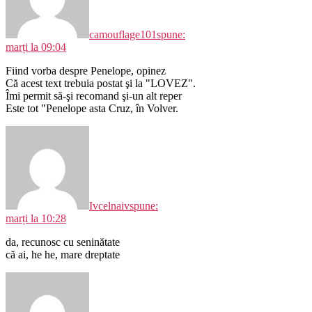
camouflage101
spune:
marți la 09:04
Fiind vorba despre Penelope, opinez
Că acest text trebuia postat şi la "LOVEZ".
Îmi permit să-şi recomand şi-un alt reper
Este tot "Penelope asta Cruz, în Volver.
Ivcelnaiv
spune:
marți la 10:28
da, recunosc cu seninătate
că ai, he he, mare dreptate