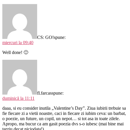
CS: GO!
spune:
miercuri la 09:40
Well done! 🙂
fl.farcas
spune:
duminică la 11:11
daaa, si eu consider inutila „Valentine’s Day”. Ziua iubirii trebuie sa
fie fiecare zi a vietii noastre, caci in fiecare zi iubim ceva: un barbat,
o poezie, un future, un copil, un nepot… si tot asa in toate zilele.
Apropo, ma bucur ca am gasit poezia dvs s-o iubesc (mai bine mai
tarziu decat niciodata!)