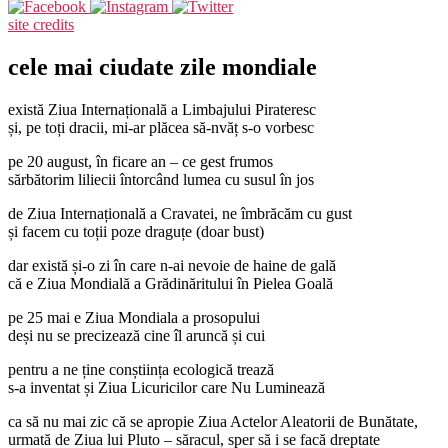
site credits
cele mai ciudate zile mondiale
există Ziua Internațională a Limbajului Pirateresc
și, pe toți dracii, mi-ar plăcea să-nvăț s-o vorbesc
pe 20 august, în ficare an – ce gest frumos
sărbătorim liliecii întorcând lumea cu susul în jos
de Ziua Internațională a Cravatei, ne îmbrăcăm cu gust
și facem cu toții poze draguțe (doar bust)
dar există și-o zi în care n-ai nevoie de haine de gală
că e Ziua Mondială a Grădinăritului în Pielea Goală
pe 25 mai e Ziua Mondiala a prosopului
deși nu se precizează cine îl aruncă și cui
pentru a ne ține conștiința ecologică trează
s-a inventat și Ziua Licuricilor care Nu Luminează
ca să nu mai zic că se apropie Ziua Actelor Aleatorii de Bunătate,
urmată de Ziua lui Pluto – săracul, sper să i se facă dreptate