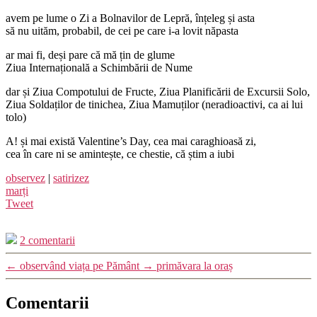
avem pe lume o Zi a Bolnavilor de Lepră, înțeleg și asta
să nu uităm, probabil, de cei pe care i-a lovit năpasta
ar mai fi, deși pare că mă țin de glume
Ziua Internațională a Schimbării de Nume
dar și Ziua Compotului de Fructe, Ziua Planificării de Excursii Solo,
Ziua Soldaților de tinichea, Ziua Mamuților (neradioactivi, ca ai lui
tolo)
A! și mai există Valentine’s Day, cea mai caraghioasă zi,
cea în care ni se amintește, ce chestie, că știm a iubi
observez
|
satirizez
marți
Tweet
2 comentarii
←
observând viața pe Pământ
→
primăvara la oraș
Comentarii