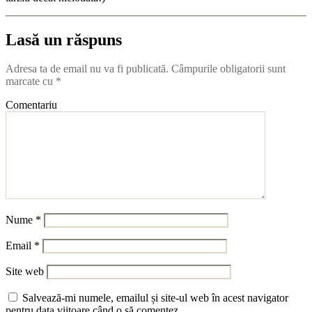
Lasă un răspuns
Adresa ta de email nu va fi publicată.
Câmpurile obligatorii sunt
marcate cu
*
Comentariu
Nume
*
Email
*
Site web
Salvează-mi numele, emailul și site-ul web în acest navigator
pentru data viitoare când o să comentez.