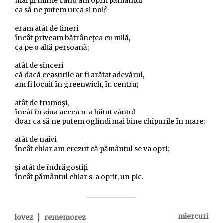
mai ții minte când am oprit pământul
ca să ne putem urca și noi?
eram atât de tineri
încât priveam bătrânețea cu milă,
ca pe o altă persoană;
atât de sinceri
că dacă ceasurile ar fi arătat adevărul,
am fi locuit în greenwich, în centru;
atât de frumoși,
încât în ziua aceea n-a bătut vântul
doar ca să ne putem oglindi mai bine chipurile în mare;
atât de naivi
încât chiar am crezut că pământul se va opri;
și atât de îndrăgostiți
încât pământul chiar s-a oprit, un pic.
|
miercuri
lovez
rememorez