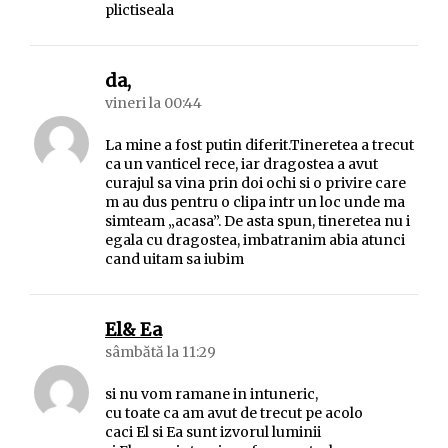
plictiseala
spune:
da,
vineri la 00:44
La mine a fost putin diferit.Tineretea a trecut
ca un vanticel rece, iar dragostea a avut
curajul sa vina prin doi ochi si o privire care
m au dus pentru o clipa intr un loc unde ma
simteam „acasa”. De asta spun, tineretea nu i
egala cu dragostea, imbatranim abia atunci
cand uitam sa iubim
spune:
El& Ea
sâmbătă la 11:29
si nu vom ramane in intuneric,
cu toate ca am avut de trecut pe acolo
caci El si Ea sunt izvorul luminii