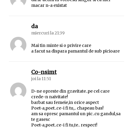
macar n-a existat
spune:
da
miercuri la 21:39
Mai tin minte si o privire care
a facut sa dispara pamantul de sub picioare
spune:
Co-nsimt
joi la 11:51
D-ne opreste din gravitate..pe cel care
crede-n naivitate!
barbat sau femeie,in orice aspect
Poet-a,poet..ce-i fi tu,.. chapeau bas!
am sa opresc pamantul un pic..cu gandul,sa
te gasesc
Poet-a,poet..ce-i fi tu,te.. respect!