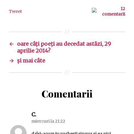
12
Tweet
comentarii
←
oare câți poeți au decedat astăzi, 29
aprilie 2014?
→
și mai câte
Comentarii
spune:
C.
miercuri la 21:22
da!si-acum tu vorbesti singur si ea nici