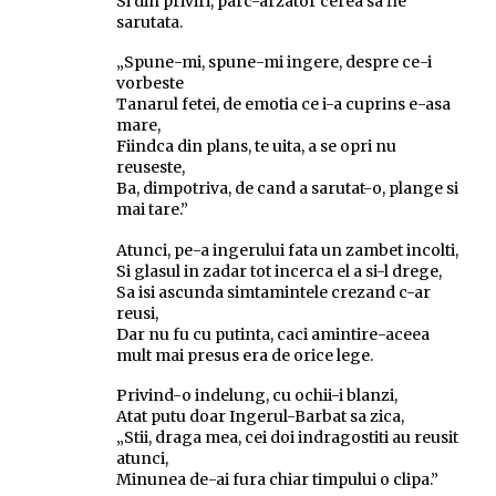
Si din priviri, parc-arzator cerea sa fie
sarutata.
„Spune-mi, spune-mi ingere, despre ce-i
vorbeste
Tanarul fetei, de emotia ce i-a cuprins e-asa
mare,
Fiindca din plans, te uita, a se opri nu
reuseste,
Ba, dimpotriva, de cand a sarutat-o, plange si
mai tare.”
Atunci, pe-a ingerului fata un zambet incolti,
Si glasul in zadar tot incerca el a si-l drege,
Sa isi ascunda simtamintele crezand c-ar
reusi,
Dar nu fu cu putinta, caci amintire-aceea
mult mai presus era de orice lege.
Privind-o indelung, cu ochii-i blanzi,
Atat putu doar Ingerul-Barbat sa zica,
„Stii, draga mea, cei doi indragostiti au reusit
atunci,
Minunea de-ai fura chiar timpului o clipa.”