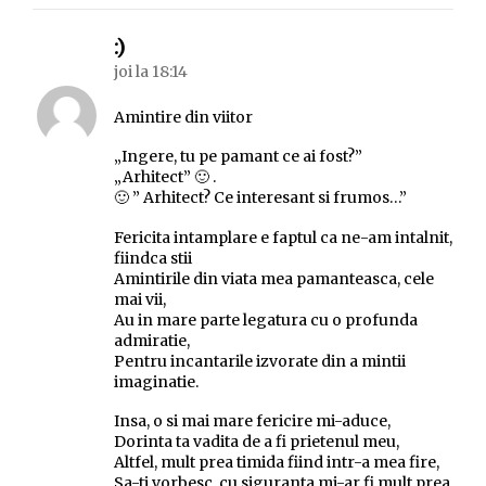
spune:
:)
joi la 18:14
Amintire din viitor
„Ingere, tu pe pamant ce ai fost?”
„Arhitect” 🙂 .
🙂 ” Arhitect? Ce interesant si frumos…”
Fericita intamplare e faptul ca ne-am intalnit,
fiindca stii
Amintirile din viata mea pamanteasca, cele
mai vii,
Au in mare parte legatura cu o profunda
admiratie,
Pentru incantarile izvorate din a mintii
imaginatie.
Insa, o si mai mare fericire mi-aduce,
Dorinta ta vadita de a fi prietenul meu,
Altfel, mult prea timida fiind intr-a mea fire,
Sa-ti vorbesc, cu siguranta mi-ar fi mult prea