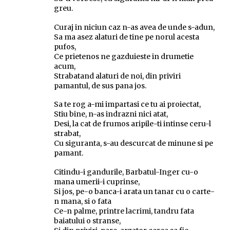
greu.
Curaj in niciun caz n-as avea de unde s-adun,
Sa ma asez alaturi de tine pe norul acesta
pufos,
Ce prietenos ne gazduieste in drumetie
acum,
Strabatand alaturi de noi, din priviri
pamantul, de sus pana jos.
Sa te rog a-mi impartasi ce tu ai proiectat,
Stiu bine, n-as indrazni nici atat,
Desi, la cat de frumos aripile-ti intinse ceru-l
strabat,
Cu siguranta, s-au descurcat de minune si pe
pamant.
Citindu-i gandurile, Barbatul-Inger cu-o
mana umerii-i cuprinse,
Si jos, pe-o banca-i arata un tanar cu o carte-
n mana, si o fata
Ce-n palme, printre lacrimi, tandru fata
baiatului o stranse,