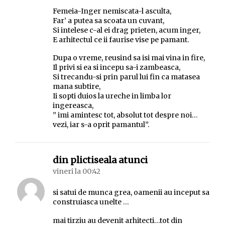
Femeia-Inger nemiscata-l asculta,
Far’ a putea sa scoata un cuvant,
Si intelese c-al ei drag prieten, acum inger,
E arhitectul ce ii faurise vise pe pamant.
Dupa o vreme, reusind sa isi mai vina in fire,
Il privi si ea si incepu sa-i zambeasca,
Si trecandu-si prin parul lui fin ca matasea
mana subtire,
Ii sopti duios la ureche in limba lor
ingereasca,
” imi amintesc tot, absolut tot despre noi…
vezi, iar s-a oprit pamantul”.
spune:
din plictiseala atunci
vineri la 00:42
si satui de munca grea, oamenii au inceput sa
construiasca unelte …
mai tirziu au devenit arhitecti…tot din