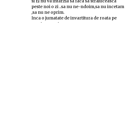
si El nu va intarzia sa faca sa straluceasca
peste noi o zi ..sa nu ne-ndoim,sa nu incetam
,sa nu ne oprim.
Inca o jumatate de invartitura de roata pe
acest pamant,
El si Ea izbavim,rasarim!
am inchis doar o usa gandurilor gresite,de
nevoi si ispite
din intuneric venite
El si Ea au suflete deschise,de iubiri nescrise
in Noi este raiul,in Noi este iadul
El n-a iubit pe nimeni.. asa cum iubeste Ea!
spune:
Exista un timp pentru iubire...
sâmbătă la 11:50
Felicitari tuturor celor care au stiut sa
iubeasca in tinerete, este perioada potivita,
pentru asta exista. Tineretea mea a trecut ca
un vanticel rece de primavara si regeret,
timpul pierudut nu-l mai gasesti, indiferent
cat te-ai stradui.