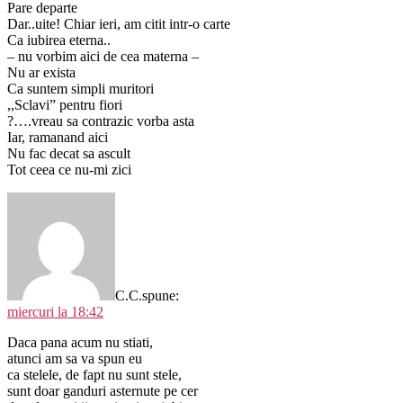
Pare departe
Dar..uite! Chiar ieri, am citit intr-o carte
Ca iubirea eterna..
– nu vorbim aici de cea materna –
Nu ar exista
Ca suntem simpli muritori
,,Sclavi” pentru fiori
?….vreau sa contrazic vorba asta
Iar, ramanand aici
Nu fac decat sa ascult
Tot ceea ce nu-mi zici
C.C.
spune:
miercuri la 18:42
Daca pana acum nu stiati,
atunci am sa va spun eu
ca stelele, de fapt nu sunt stele,
sunt doar ganduri asternute pe cer