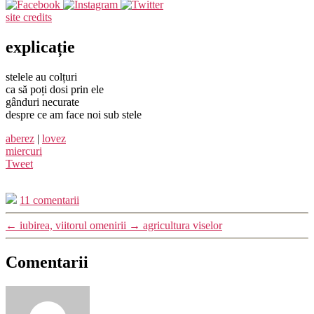
site credits
explicație
stelele au colțuri
ca să poți dosi prin ele
gânduri necurate
despre ce am face noi sub stele
aberez
|
lovez
miercuri
Tweet
11 comentarii
←
iubirea, viitorul omenirii
→
agricultura viselor
Comentarii