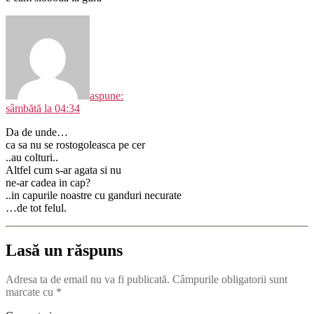
a
spune:
sâmbătă la 04:34
Da de unde…
ca sa nu se rostogoleasca pe cer
..au colturi..
Altfel cum s-ar agata si nu
ne-ar cadea in cap?
..in capurile noastre cu ganduri necurate
…de tot felul.
Lasă un răspuns
Adresa ta de email nu va fi publicată.
Câmpurile obligatorii sunt
marcate cu
*