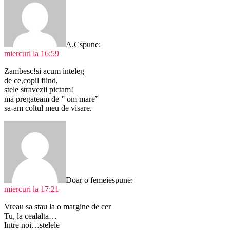
A.C
spune:
miercuri la 16:59
Zambesc!si acum inteleg
de ce,copil fiind,
stele stravezii pictam!
ma pregateam de ” om mare”
sa-am coltul meu de visare.
Doar o femeie
spune:
miercuri la 17:21
Vreau sa stau la o margine de cer
Tu, la cealalta…
Intre noi…stelele