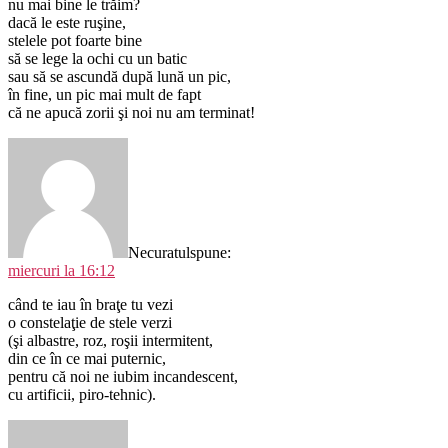
nu mai bine le trăim?
dacă le este ruşine,
stelele pot foarte bine
să se lege la ochi cu un batic
sau să se ascundă după lună un pic,
în fine, un pic mai mult de fapt
că ne apucă zorii şi noi nu am terminat!
Necuratul
spune:
miercuri la 16:12
când te iau în braţe tu vezi
o constelaţie de stele verzi
(şi albastre, roz, roşii intermitent,
din ce în ce mai puternic,
pentru că noi ne iubim incandescent,
cu artificii, piro-tehnic).