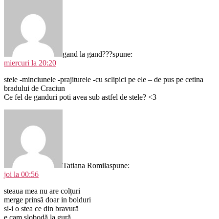
gand la gand???
spune:
miercuri la 20:20
stele -minciunele -prajiturele -cu sclipici pe ele – de pus pe cetina
bradului de Craciun
Ce fel de ganduri poti avea sub astfel de stele? <3
Tatiana Romila
spune:
joi la 00:56
steaua mea nu are colțuri
merge prinsă doar in bolduri
si-i o stea ce din bravură
e cam slobodă la gură