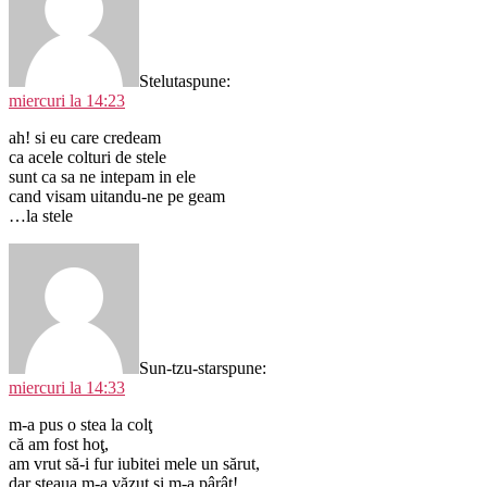
Steluta
spune:
miercuri la 14:23
ah! si eu care credeam
ca acele colturi de stele
sunt ca sa ne intepam in ele
cand visam uitandu-ne pe geam
…la stele
Sun-tzu-star
spune:
miercuri la 14:33
m-a pus o stea la colţ
că am fost hoţ,
am vrut să-i fur iubitei mele un sărut,
dar steaua m-a văzut şi m-a pârât!