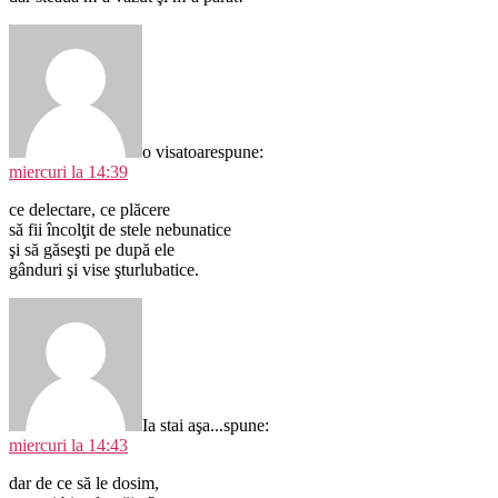
o visatoare
spune:
miercuri la 14:39
ce delectare, ce plăcere
să fii încolţit de stele nebunatice
şi să găseşti pe după ele
gânduri şi vise şturlubatice.
Ia stai aşa...
spune:
miercuri la 14:43
dar de ce să le dosim,