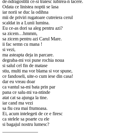
de-ndragostitii ce-si traiesc iubirea-n tacere.
Odata ce linistea noptii se lasa
iar norii se duc la odihna
mii de priviri rugatoare cutreiera cerul
scaldat in a Lunii lumina.
Eu ce-as dori sa aleg pentru azi?
sa zicem…hmmm,
sa zicem pentru azi Carul Mare.
ii fac semn cu mana !
si vezi,
ma asteapta deja in parcare.
degraba-mi voi pune rochia noua
si salul cel fin de matase
stiu, multi ma vor blama si vor spune,
ce fandoseli, uite-o cum iese din casa!
dar eu vreau doar
ca vantul sa-mi bata prin par
pana ce salu-mi va-ntinde
atat cat sa ajunga la tine.
iar cand ma vezi
sa fiu cea mai frumoasa.
Ei, acum intelegeti de ce e firesc
ca stelele sa poarte cu ele
si bagajul nostru lumesc?