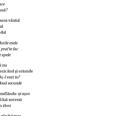
ace
asă?
puns vântul
ul
ndul
urile mele
 praf te fac
e spele
și nu
, oricând și oriunde
o,-l vezi tu?
 două secunde
 umflându-și ușor
îi luă suvenir
în zbor