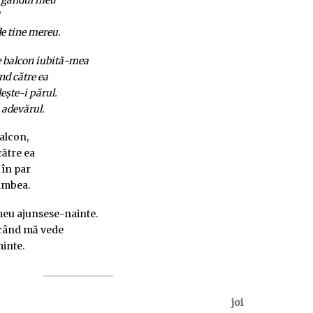
că gândul meu
de tine mereu.
e balcon iubită-mea
nd către ea
lește-i părul.
 adevărul.
alcon,
către ea
 în par
zâmbea.
eu ajunsese-nainte.
 când mă vede
minte.
joi