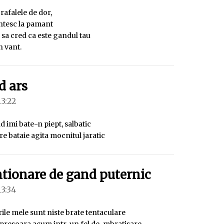
rafalele de dor,
ntesc la pamant
 sa cred ca este gandul tau
n vant.
spune:
d ars
13:22
 imi bate-n piept, salbatic
are bataie agita mocnitul jaratic
spune:
ntionare de gand puternic
13:34
le mele sunt niste brate tentaculare