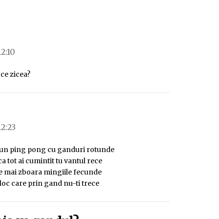
une:
12:10
l ce zicea?
une:
12:23
un ping pong cu ganduri rotunde
a tot ai cumintit tu vantul rece
ne mai zboara mingiile fecunde
 loc care prin gand nu-ti trece