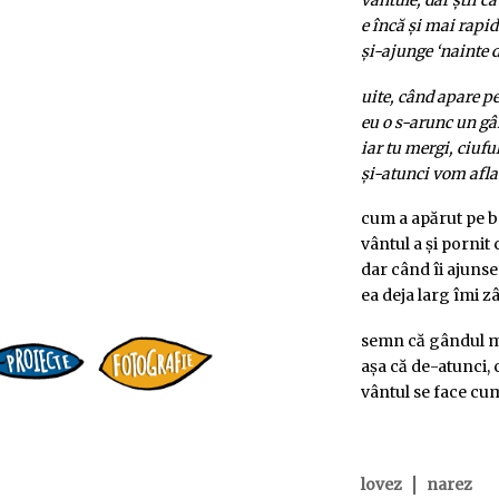
vântule, dar știi 
e încă și mai rapid
și-ajunge ‘nainte 
uite, când apare p
eu o s-arunc un gâ
iar tu mergi, ciufu
și-atunci vom afla
cum a apărut pe b
vântul a și pornit 
dar când îi ajunse
ea deja larg îmi 
semn că gândul m
așa că de-atunci,
vântul se face cu
|
lovez
narez