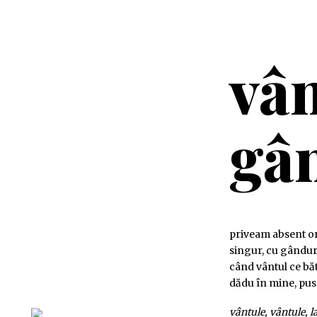
vân
gâ
priveam absent or
singur, cu gândur
când vântul ce băt
dădu în mine, pus
vântule, vântule, l