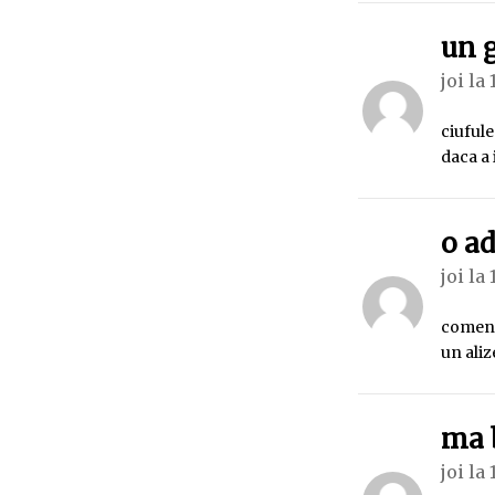
un 
joi la 
ciufule
daca a 
o ad
joi la 
coment
un ali
ma 
joi la 