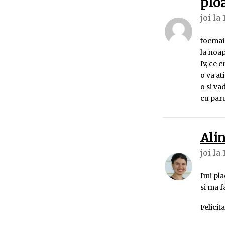
plo
joi la 
tocmai 
la noap
Iv, ce 
o va at
o si va
cu paru
Alin
joi la 
Imi pla
si ma f
Felicita