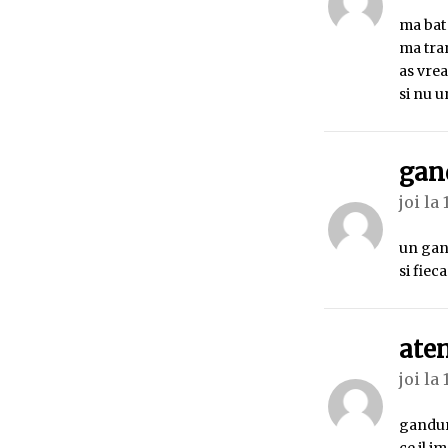
ma bat 
ma tra
as vrea
si nu u
gan
joi la 
un gand
si fiec
ate
joi la 
ganduri