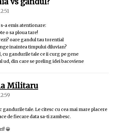
spune:
aia vs gandul?
12:51
s-a emis atentionare:
te o sa ploua tare!
crezi? oare gandul tau torential
inge inaintea timpului diluvian?
d, cu gandurile tale ce ii curg pe gene
l ud, din care se preling idei bacoviene
spune:
a Militaru
12:59
c gandurile tale. Le citesc cu cea mai mare placere
ace de fiecare data sa-ti zambesc.
ri! 😀