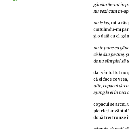
gândurile-mi în p
nu vezi cum m-ap
nu le las,
mi-a răs
ciufulindu-mi păr
și o dată cu el, gâ
nu te pune cu gând
că le dau pe tine, și
de nu sînt ploi să t
dar vântul tot nu 
că el face ce vrea
uite, copacul de col
ajung la el în nici
copacul se arcui,
pletele; iar vântul 
două trei frunze 