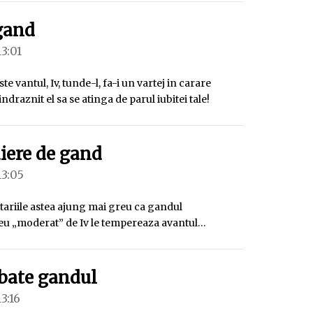
spune:
gand
13:01
ste vantul, Iv, tunde-l, fa-i un vartej in carare
indraznit el sa se atinga de parul iubitei tale!
spune:
iere de gand
13:05
ariile astea ajung mai greu ca gandul
zeu „moderat” de Iv le tempereaza avantul…
spune:
bate gandul
13:16