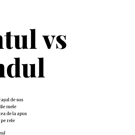
tul vs
ndul
așul de sus
ile mele
ea de la apus
 pe rele
asă