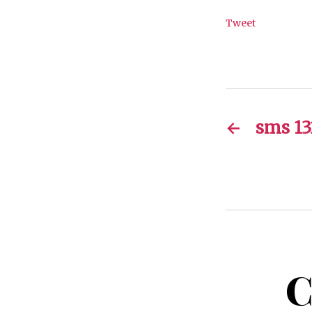
Tweet
←
sms 13
C