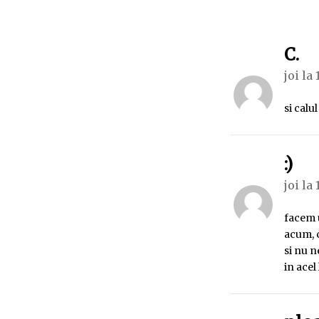
sp
C.
joi la 
si calu
sp
:)
joi la 
facem 
acum, c
si nu 
in acel