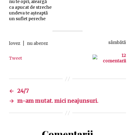
nu te opri, aleargă
ca apucat de streche
undeva te așteaptă
un suflet pereche
|
sâmbătă
lovez
nu aberez
12
Tweet
comentarii
←
24/7
→
m-am mutat. mici neajunsuri.
Comentarii