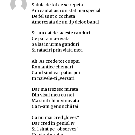
Satula de tot ce se repeta
Am cautat aici un sfat mai special
De fel sunt o cocheta
Amorezata de un tip deloc banal
Si-am dat de-aceste randuri
Ce par a ma-nvata
Sa las in urma ganduri
Si rataciri prin viata mea
Ah! As crede tot ce spui
Romantice chemari
Cand simt cat patos pui
In naivele-ti ,,versari”
Dar ma trezesc mirata
Din visul meu cu noi
Ma simt chiar vinovata
Ca n-am genunchii tai
Ca nu mai cred ,,lovez”
Dar cred in geniul Iv
Si-l simt pe ,,observez”
Un pic aberativ