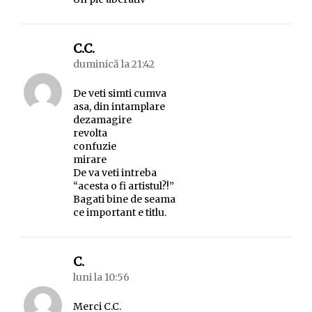
spune:
C.C.
duminică la 21:42
De veti simti cumva
asa, din intamplare
dezamagire
revolta
confuzie
mirare
De va veti intreba
“acesta o fi artistul?!”
Bagati bine de seama
ce important e titlu.
spune:
C.
luni la 10:56
Merci C.C.