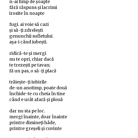
n-ai timp de șoapte
fără răspuns și lacrimi
irosite în noapte
fugi. ai voie să cazi
și să-ți zdrelești
genunchii sufletului.
așa-i când iubești.
ridică-te și mergi
nu te opri, chiar dacă
te trezești pe tavan;
fă un pas, o să-ți placă
trăiește-ți iubirile
de-un anotimp, poate două
închide-te cu cheia în tine
când e urât afară și plouă
dar nu sta pe loc.
mergi înainte, doar înainte
printre dimineți hâde,
printre greșeli și cuvinte