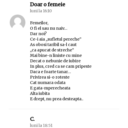
spune:
Doar o femeie
luni la 16:10
Femeilor,
O fi el sau nu naiv…
Dar noi?
Ce-i aia ,,sufletul pereche”
As obosi taribil sa-l caut
,,ca apucat de streche”
Mai bine-n liniste cu mine
Decat o nebunie de iubire
In plus, cred ca se cam pripeste
Daca e foarte tanar…
Privirea si-o roteste
Cat numara odata
E gata-mperecheata
Alta iubita
E drept, nu prea desteapta..
spune:
C.
luni la 18:51