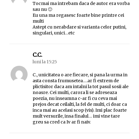
Tocmai ma intrebam daca de autor era vorba
sau nu 🙂
Eu una ma regasesc foarte bine printre cei
multi
Astept cu nerabdare si varianta celor putini,
singulari, unici…etc
spune:
C.C.
luni la 15:25
C., unicitatea o are fiecare, si pana la urma in
asta consta frumusetea….ar fi extrem de
plictisitor daca am intalni la tot pasul sosii ale
noasre. Cei multi, carora li se adreseaza
poezia, nu inseamna c-ar fi cu ceva mai
prejos decat ceilalti, la fel de multi, ci doar ca
inca mai au acelasi scop (vis). Imi plac foarte
mult versurile, insa finalul… imi vine tare
greu sa cred ca Iv ar fi naiv.