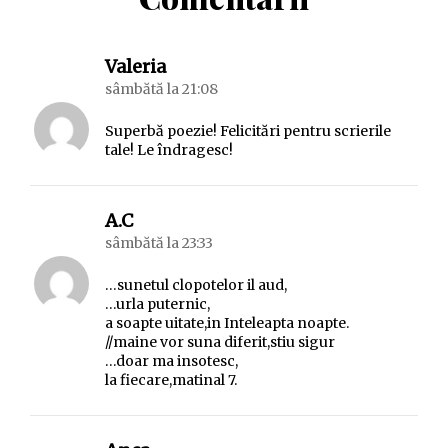
spune:
Valeria
sâmbătă la 21:08
Superbă poezie! Felicitări pentru scrierile
tale! Le îndragesc!
spune:
A.C
sâmbătă la 23:33
…sunetul clopotelor il aud,
…urla puternic,
a soapte uitate,in Inteleapta noapte.
//maine vor suna diferit,stiu sigur
…doar ma insotesc,
la fiecare,matinal 7.