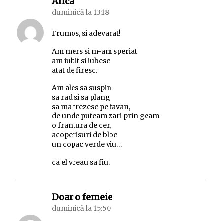
spune:
Anca
duminică la 13:18
Frumos, si adevarat!
Am mers si m-am speriat
am iubit si iubesc
atat de firesc.
Am ales sa suspin
sa rad si sa plang
sa ma trezesc pe tavan,
de unde puteam zari prin geam
o frantura de cer,
acoperisuri de bloc
un copac verde viu…
ca el vreau sa fiu.
spune:
Doar o femeie
duminică la 15:50