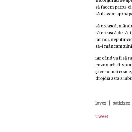
înconjurați de ap
să facem patru-ci
să îi avem aproap
să crească, mândr
să crească de să-i 
iar noi, neputinci
să-i mâncam zilnic
iar când va fi să n
cozonacii, fi-vom
și ce-o mai coace,
drojdia asta a iubi
|
lovez
satirizez
Tweet