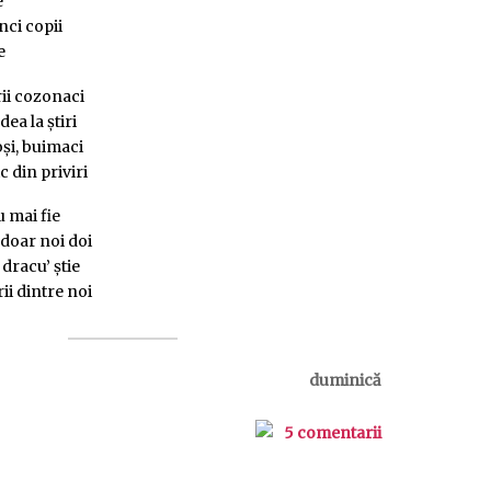
e
nci copii
e
ii cozonaci
dea la știri
oși, buimaci
 din priviri
u mai fie
 doar noi doi
 dracu’ știe
rii dintre noi
duminică
5 comentarii