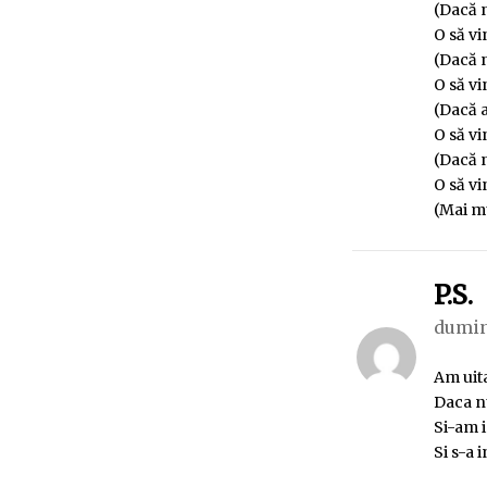
(Dacă 
O să vin
(Dacă n
O să vi
(Dacă 
O să vi
(Dacă 
O să vin
(Mai mu
s
P.S.
dumin
Am uita
Daca nu
Si-am i
Si s-a 