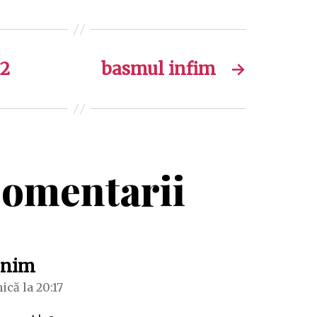
22
basmul infim
→
omentarii
spune:
onim
că la 20:17