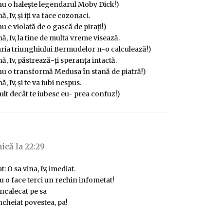
nu o haleşte legendarul Moby Dick!)
ă, Iv, şi iţi va face cozonaci.
u e violată de o gaşcă de piraţi!)
nă, Iv, la tine de multa vreme visează.
aria triunghiului Bermudelor n-o calculează!)
nă, Iv, păstrează-ţi speranţa intactă.
nu o transformă Medusa în stană de piatră!)
ă, Iv, şi te va iubi nespus.
lt decât te iubesc eu- prea confuz!)
pune:
ică la 22:29
t: O sa vina, Iv, imediat.
 o face terci un rechin infometat!
ncalecat pe sa
incheiat povestea, pa!