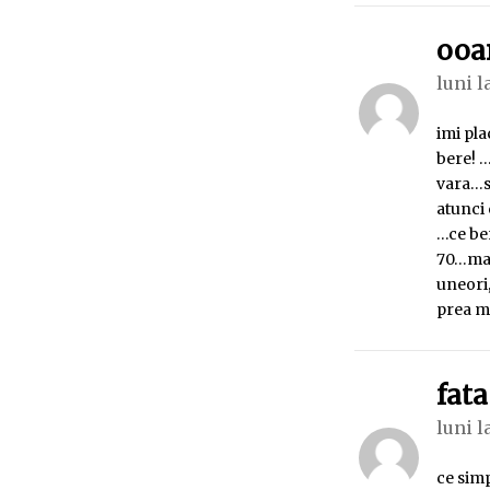
ooa
luni l
imi pla
bere! …
vara…si
atunci 
…ce be
70…mac
uneori,
prea mu
fata
luni l
ce simp