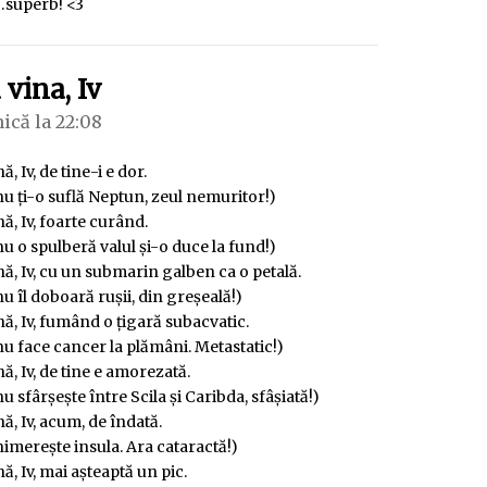
superb! <3
spune:
 vina, Iv
ică la 22:08
ă, Iv, de tine-i e dor.
u ţi-o suflă Neptun, zeul nemuritor!)
nă, Iv, foarte curând.
u o spulberă valul şi-o duce la fund!)
nă, Iv, cu un submarin galben ca o petală.
u îl doboară ruşii, din greşeală!)
nă, Iv, fumând o ţigară subacvatic.
u face cancer la plămâni. Metastatic!)
nă, Iv, de tine e amorezată.
u sfârşeşte între Scila şi Caribda, sfâşiată!)
nă, Iv, acum, de îndată.
imereşte insula. Ara cataractă!)
nă, Iv, mai aşteaptă un pic.