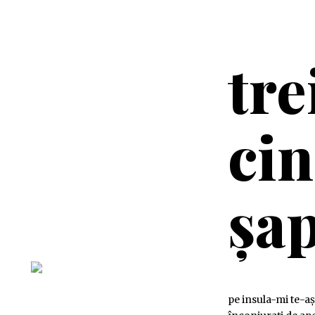
tre
cin
șap
pe insula-mi te-așt