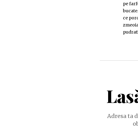
pe farf
bucate
ce por
zmeoiac
pudratii
Las
Adresa ta d
o