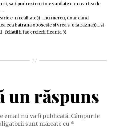
urii, sa-i pudrezi cu rime vanilate ca-n cartea de
….
carie e-n realitate:))…nu mereu, doar cand
a cea batrana oboseste si vrea s-o ia razna:))…si
 -feliatii ii fac creierii fleanta :))
ă un răspuns
e email nu va fi publicată.
Câmpurile
bligatorii sunt marcate cu
*