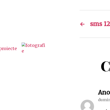
←
sms 1
C
An
dumini