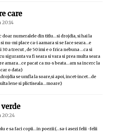
spune:
re care
a 20:14
c doar numeralele din titlu…si drojdia, si hai la
si nu-mi place ca-i aamara si se face seara…e
 30 a trecut , de 50 imi e o frica nebuna …ca si
cu siguranta va fi seara si vara si prea multa seara
re amara…ce pacat ca nu-s beata…am sa incerc la
ar o data:)
drojdia se umfla la soare,si apoi, incet-incet…de
lta lene si plictiseala…moare:)
spune:
 verde
a 20:24
lu e sa faci copii…in poezii:(…sa-i asezi felii -felii