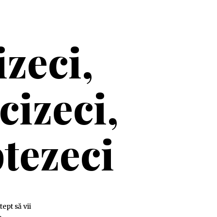
izeci,
cizeci,
tezeci
ept să vii