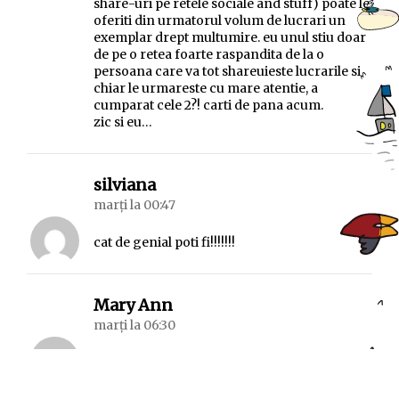
share-uri pe retele sociale and stuff) poate le
oferiti din urmatorul volum de lucrari un
exemplar drept multumire. eu unul stiu doar
de pe o retea foarte raspandita de la o
persoana care va tot shareuieste lucrarile si
chiar le urmareste cu mare atentie, a
cumparat cele 2?! carti de pana acum.
zic si eu…
spune:
silviana
marți la 00:47
cat de genial poti fi!!!!!!!
spune:
Mary Ann
marți la 06:30
Iubirea a schimbat-o şi pe ea,
S-a pitit in bucătărie, după o perdea,
A învăţat să stea acolo, nemişcată,