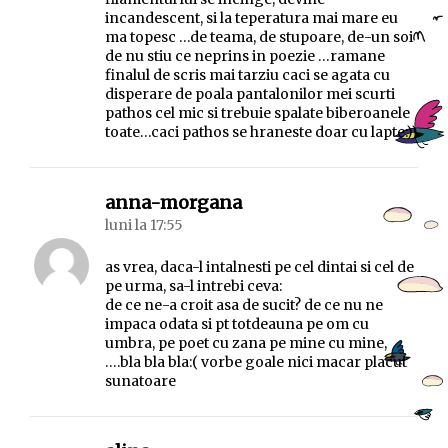
incandescent, si la teperatura mai mare eu
ma topesc …de teama, de stupoare, de-un soi
de nu stiu ce neprins in poezie …ramane
finalul de scris mai tarziu caci se agata cu
disperare de poala pantalonilor mei scurti
pathos cel mic si trebuie spalate biberoanele
toate…caci pathos se hraneste doar cu lapte:))
spune:
anna-morgana
luni la 17:55
as vrea, daca-l intalnesti pe cel dintai si cel de
pe urma, sa-l intrebi ceva:
de ce ne-a croit asa de sucit? de ce nu ne
impaca odata si pt totdeauna pe om cu
umbra, pe poet cu zana pe mine cu mine,
….bla bla bla:( vorbe goale nici macar placut
sunatoare