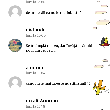
luni la 14:08
de unde stii ca nu te mai iubeste?
spune:
distandi
luni la 15:00
Se întâmplă mereu, dar învățăm să iubim
noul din cel vechi.
spune:
anonim
luni la 16:04
cand nu te mai iubeste nu stii…simti 🙂
spune:
un alt Anonim
luni la 16:48