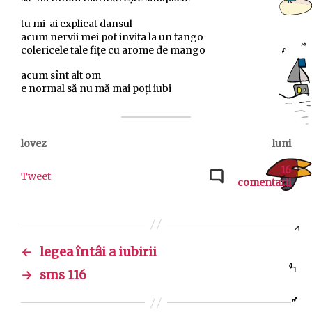
tu mi-ai explicat dansul
acum nervii mei pot invita la un tango
colericele tale fițe cu arome de mango
acum sînt alt om
e normal să nu mă mai poți iubi
lovez
luni
16
Tweet
comentarii
←
legea întâi a iubirii
→
sms 116