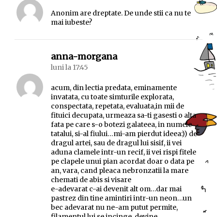
Anonim are dreptate. De unde stii ca nu te
mai iubeste?
spune:
anna-morgana
luni la 17:45
acum, din lectia predata, eminamente
invatata, cu toate simturile explorata,
conspectata, repetata, evaluata,in mii de
fituici decupata, urmeaza sa-ti gasesti o alta
fata pe care s-o botezi galateea, in numele
tatalui, si-al fiului…mi-am pierdut ideea:)) de
dragul artei, sau de dragul lui sisif, ii vei
aduna clamele intr-un recif, ii vei rispi fitele
pe clapele unui pian acordat doar o data pe
an, vara, cand pleaca nebronzatii la mare
chemati de abis si visare
e-adevarat c-ai devenit alt om…dar mai
pastrez din tine amintiri intr-un neon…un
bec adevarat nu ne-am putut permite,
filamentul lui se incinge, devine