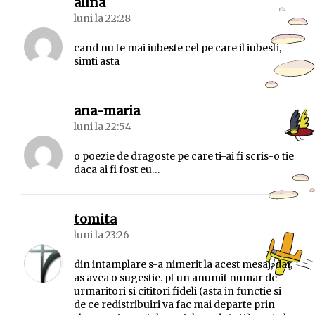
spune:
alina
luni la 22:28
cand nu te mai iubeste cel pe care il iubesti,
simti asta
spune:
ana-maria
luni la 22:54
o poezie de dragoste pe care ti-ai fi scris-o tie
daca ai fi fost eu…
spune:
tomita
luni la 23:26
din intamplare s-a nimerit la acest mesaj, dar
as avea o sugestie. pt un anumit numar de
urmaritori si cititori fideli (asta in functie si
de ce redistribuiri va fac mai departe prin