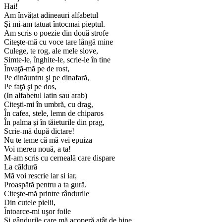
Hai!
Am învăţat adineauri alfabetul
Şi mi-am tatuat întocmai pieptul.
Am scris o poezie din două strofe
Citeşte-mă cu voce tare lângă mine
Culege, te rog, ale mele slove,
Simte-le, înghite-le, scrie-le în tine
Învaţă-mă pe de rost,
Pe dinăuntru şi pe dinafară,
Pe faţă şi pe dos,
(In alfabetul latin sau arab)
Citeşti-mi în umbră, cu drag,
În cafea, stele, lemn de chiparos
În palma şi în tăieturile din prag,
Scrie-mă după dictare!
Nu te teme că mă vei epuiza
Voi mereu nouă, a ta!
M-am scris cu cerneală care dispare
La căldură
Mă voi rescrie iar si iar,
Proaspătă pentru a ta gură.
Citeşte-mă printre rândurile
Din cutele pielii,
Întoarce-mi uşor foile
Şi gândurile care mă acoperă atât de bine,