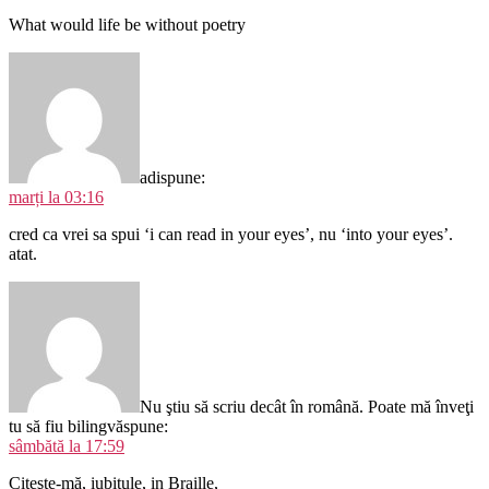
What would life be without poetry
adi
spune:
marți la 03:16
cred ca vrei sa spui ‘i can read in your eyes’, nu ‘into your eyes’.
atat.
Nu ştiu să scriu decât în română. Poate mă înveţi
tu să fiu bilingvă
spune:
sâmbătă la 17:59
Citeşte-mă, iubitule, in Braille,