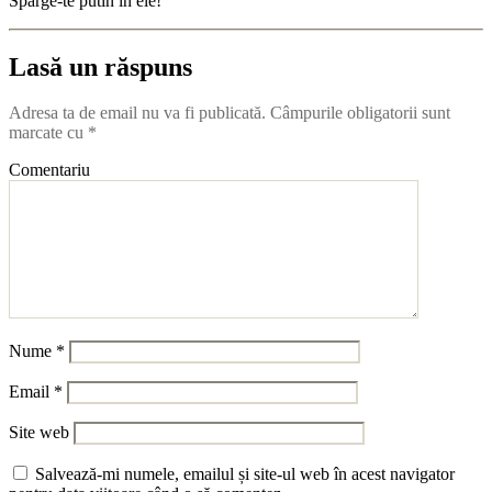
Sparge-te putin in ele!
Lasă un răspuns
Adresa ta de email nu va fi publicată.
Câmpurile obligatorii sunt
marcate cu
*
Comentariu
Nume
*
Email
*
Site web
Salvează-mi numele, emailul și site-ul web în acest navigator