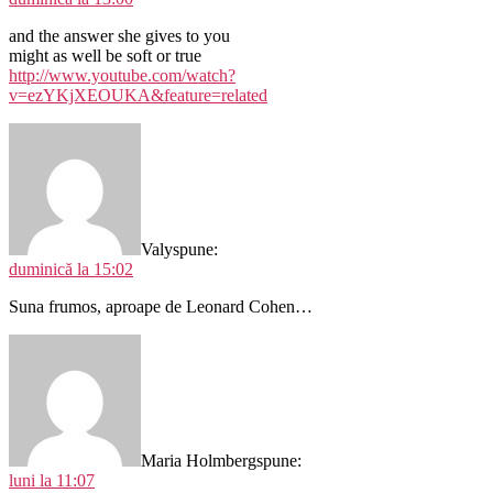
and the answer she gives to you
might as well be soft or true
http://www.youtube.com/watch?
v=ezYKjXEOUKA&feature=related
Valy
spune:
duminică la 15:02
Suna frumos, aproape de Leonard Cohen…
Maria Holmberg
spune:
luni la 11:07