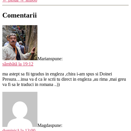
Comentarii
Marian
spune:
sâmbătă la 19:12
ma astept sa fii tgradus in engleza ,chira i-am spus si Doinei
Presura…insa va d ca le scrii tu direct in engleza ,au rima ,mai greu
va fi sa le traduci in romana ..))
Magda
spune:
duminică la 13:00