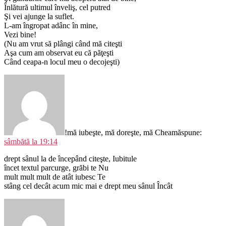
Înlătură ultimul înveliş, cel putred
Şi vei ajunge la suflet.
L-am îngropat adânc în mine,
Vezi bine!
(Nu am vrut să plângi când mă citeşti
Aşa cum am observat eu că păţeşti
Când ceapa-n locul meu o decojeşti)
!mă iubeşte, mă doreşte, mă Cheamă
spune:
sâmbătă la 19:14
drept sânul la de începând citeşte, Iubitule
încet textul parcurge, grăbi te Nu
mult mult mult de atât iubesc Te
stâng cel decât acum mic mai e drept meu sânul Încât