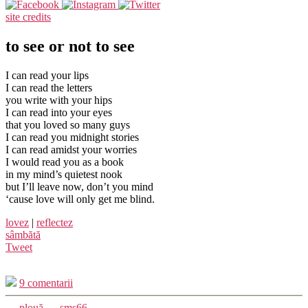
site credits
to see or not to see
I can read your lips
I can read the letters
you write with your hips
I can read into your eyes
that you loved so many guys
I can read you midnight stories
I can read amidst your worries
I would read you as a book
in my mind’s quietest nook
but I’ll leave now, don’t you mind
‘cause love will only get me blind.
lovez
|
reflectez
sâmbătă
Tweet
9 comentarii
←
plouă
→
sms66