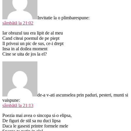
Invitatie la o plimbare
spune:
sâmbătă la 21:02
Iar obrazul tau era lipit de al meu
Cand citeai poemul de pe piept
Il priveai un pic de sus, ce-i drept
Insa in al doilea moment
Cine se uita de jos la el?
de-a v-ati ascunselea prin paduri, pesteri, munti si
vai
spune:
sâmbătă la 21:13
Poezia mai avea o sincopa si-o elipsa,
De figuri de stil sa nu duci lipsa
Daca le gasesti printre formele mele