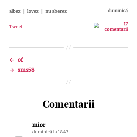
|
|
duminică
albez
lovez
nu aberez
17
Tweet
comentarii
←
of
→
sms58
Comentarii
spune:
mior
duminică la 18:47