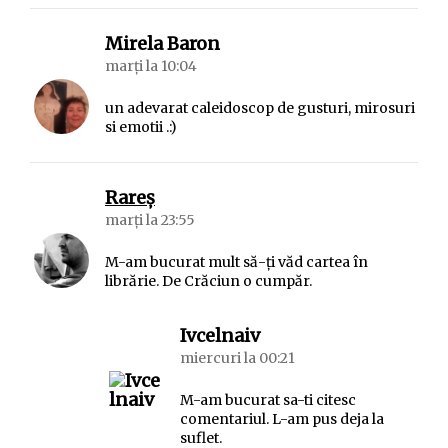
spune:
Mirela Baron
marți la 10:04
un adevarat caleidoscop de gusturi, mirosuri
si emotii .:)
spune:
Rareș
marți la 23:55
M-am bucurat mult să-ți văd cartea în
librărie. De Crăciun o cumpăr.
spune:
Ivcelnaiv
miercuri la 00:21
M-am bucurat sa-ti citesc
comentariul. L-am pus deja la
suflet.