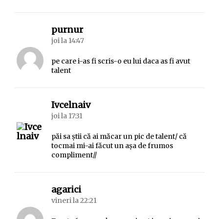
spune:
purnur
joi la 14:47
pe care i-as fi scris-o eu lui daca as fi avut
talent
spune:
Ivcelnaiv
joi la 17:31
păi sa ştii că ai măcar un pic de talent/ că
tocmai mi-ai făcut un aşa de frumos
compliment//
spune:
agarici
vineri la 22:21