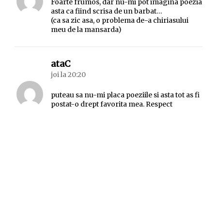
Foarte frumos, dar nu-mi pot imagina poezia
asta ca fiind scrisa de un barbat…
(ca sa zic asa, o problema de-a chiriasului
meu de la mansarda)
spune:
ataC
joi la 20:20
puteau sa nu-mi placa poeziile si asta tot as fi
postat-o drept favorita mea. Respect
spune:
Deeana
joi la 16:35
E poezia mea preferata de departe. Mi-au
tasnit direct lacrimile cand am citit-o prima
data… Ma face sa zambesc – prietenul meu
imaginar chiar exista! Il salut peste umar 😉