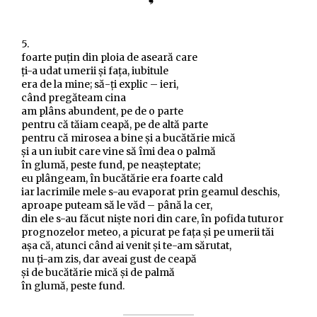
5.
foarte puțin din ploia de aseară care
ți-a udat umerii și fața, iubitule
era de la mine; să-ți explic – ieri,
când pregăteam cina
am plâns abundent, pe de o parte
pentru că tăiam ceapă, pe de altă parte
pentru că mirosea a bine și a bucătărie mică
și a un iubit care vine să îmi dea o palmă
în glumă, peste fund, pe neașteptate;
eu plângeam, în bucătărie era foarte cald
iar lacrimile mele s-au evaporat prin geamul deschis,
aproape puteam să le văd – până la cer,
din ele s-au făcut niște nori din care, în pofida tuturor
prognozelor meteo, a picurat pe fața și pe umerii tăi
așa că, atunci când ai venit și te-am sărutat,
nu ți-am zis, dar aveai gust de ceapă
și de bucătărie mică și de palmă
în glumă, peste fund.