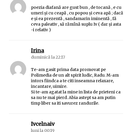
poezia diafană are gust bun , de tocană , e cu
umeri şi cu ceapă , cu popou şi ceva apă ; dacă
e şi ea prezentă , sandamarin iminentă , fă
ceva paleativ , să rămînă suplu Iv ( dar şi asta
-i relativ )
spune:
Irina
duminică la 22:17
Te-am gasit prima data promovat pe
Polimedia de un alt spirit ludic, Radu. M-am
intors fiindca a te citi inseamna relaxare,
incantare, uimire.
Si te-am agatat la mine in lista de prieteni ca
sa nu te mai pierd. Abia astept sa am putin
timp liber sa iti savurez randurile.
spune:
Ivcelnaiv
luni la 00:19