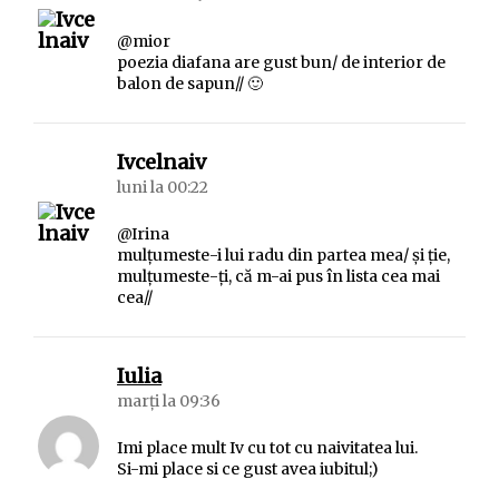
@mior
poezia diafana are gust bun/ de interior de
balon de sapun// 🙂
spune:
Ivcelnaiv
luni la 00:22
@Irina
mulțumeste-i lui radu din partea mea/ și ție,
mulțumeste-ți, că m-ai pus în lista cea mai
cea//
spune:
Iulia
marți la 09:36
Imi place mult Iv cu tot cu naivitatea lui.
Si-mi place si ce gust avea iubitul;)