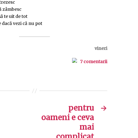
 trezesc
să zâmbesc
ă te uit de tot
 dacă vezi că nu pot
vineri
7 comentarii
pentru
→
oameni e ceva
mai
complicat