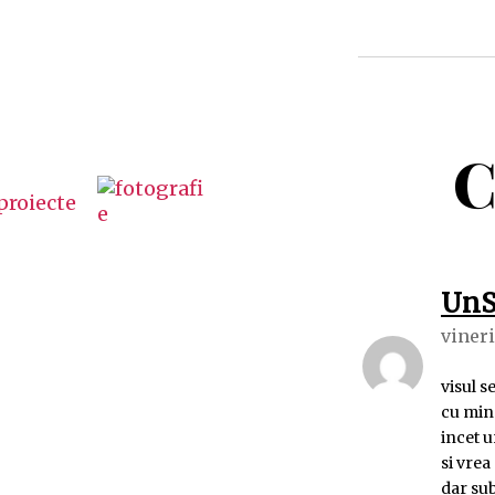
C
UnS
vineri
visul s
cu mina
incet u
si vrea
dar su