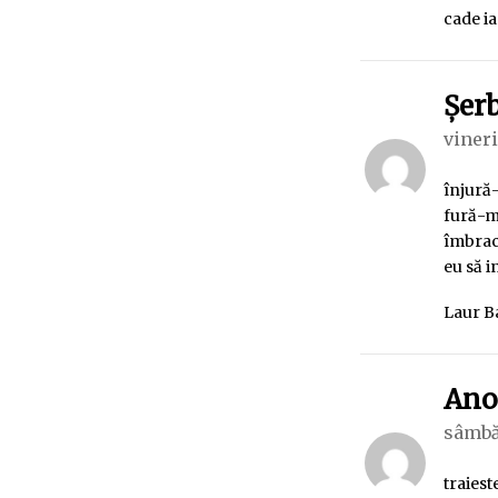
cade ia
Şer
vineri
înjură
fură-mă
îmbrac
eu să i
Laur B
An
sâmbăt
traiest