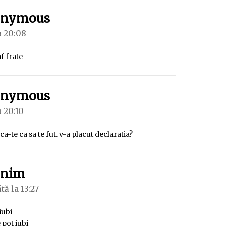
spune:
onymous
a 20:08
af frate
spune:
onymous
a 20:10
a-te ca sa te fut. v-a placut declaratia?
spune:
onim
ă la 13:27
iubi
e pot iubi