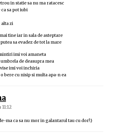
etrou in statie sa nu ma ratacesc
 ca sa pot iubi
 alta zi
ai tine iar in sala de asteptare
 putea sa evadez de tot la mare
mintiri imi voi amaneta
 umbrela de deasupra mea
vise imi voi inchiria
o bere cu nisip si multa apa-n ea
spune:
na
 11:12
e-ma ca sa nu mor in galantarul tau cu dor!:)