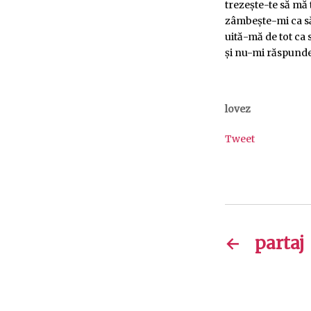
trezeşte-te să mă
zâmbeşte-mi ca 
uită-mă de tot ca s
şi nu-mi răspunde
lovez
Tweet
←
partaj