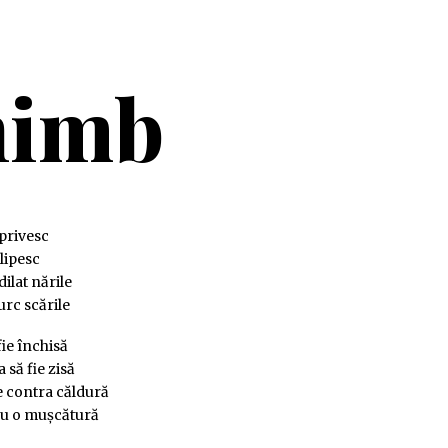
himb
 privesc
clipesc
dilat nările
urc scările
fie închisă
a să fie zisă
e contra căldură
ru o muşcătură