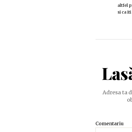
altfel 
si ca i
Las
Adresa ta d
o
Comentariu