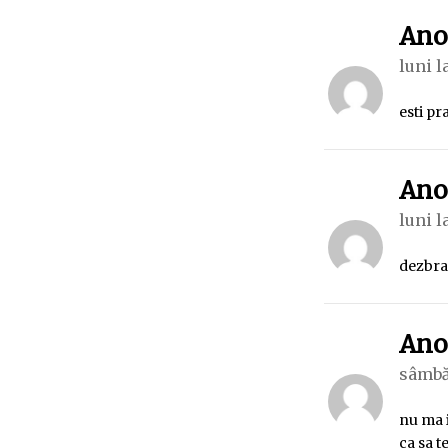
An
luni l
esti pr
An
luni l
dezbrac
An
sâmbăt
nu ma 
ca sa t