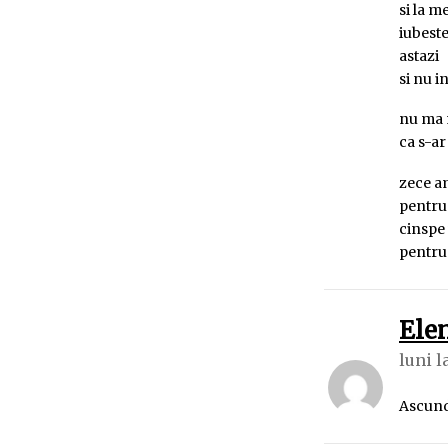
si la m
iubeste
astazi
si nu in
nu ma m
ca s-ar
zece a
pentru
cinspe 
pentru 
Ele
luni la
Ascund