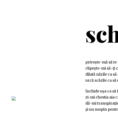
sc
priveşte-mă să te
clipeşte-mi să-ţi 
dilată nările ca să 
urcă scările ca să 
închide uşa ca să 
zi-mi chestia aia c
dă-mi transpiraţi
şi un suspin pent