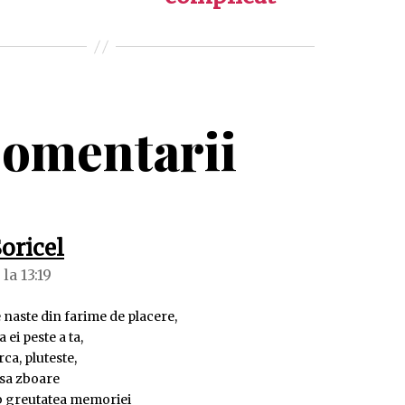
omentarii
spune:
oricel
 la 13:19
e naste din farime de placere,
 ei peste a ta,
rca, pluteste,
 sa zboare
b greutatea memoriei