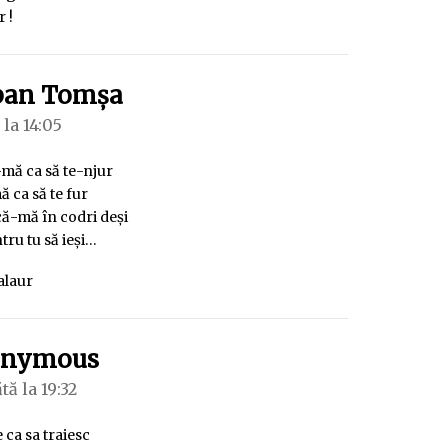
r !
spune:
ban Tomşa
 la 14:05
-mă ca să te-njur
 ca să te fur
ă-mă în codri deşi
ntru tu să ieşi…
alaur
spune:
onymous
ă la 19:32
e ca sa traiesc