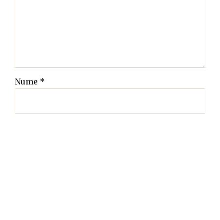
Nume
*
Email
*
Site web