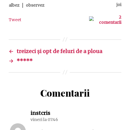
|
joi
albez
observez
2
Tweet
comentarii
←
treizeci și opt de feluri de a ploua
→
*****
Comentarii
spune:
instcris
vineri la 07:46