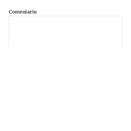
Comentariu
Nume
*
Email
*
Site web