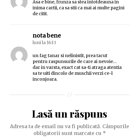
Asa e bine, frunza sa stea intotdeauna in
inima cartii, ca sa stii ca mai ai multe pagini
de citit.
spune:
nota bene
luni la 16:13
un fag tanar si nelinistit, prea tacut
pentru raspunsurile de care ai nevoie…
dar in varsta, exact cat sa-ti atraga atentia
sa te uiti dincolo de muschii verzi ce-l
inconjoara.
Lasă un răspuns
Adresa ta de email nu va fi publicată.
Câmpurile
obligatorii sunt marcate cu
*