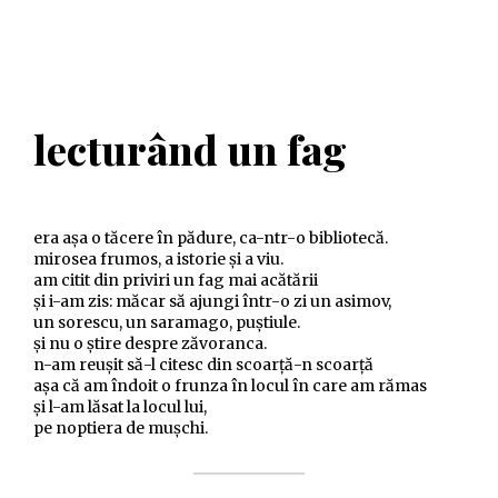
lecturând un fag
era așa o tăcere în pădure, ca-ntr-o bibliotecă.
mirosea frumos, a istorie și a viu.
am citit din priviri un fag mai acătării
și i-am zis: măcar să ajungi într-o zi un asimov,
un sorescu, un saramago, puștiule.
și nu o știre despre zăvoranca.
n-am reușit să-l citesc din scoarță-n scoarță
așa că am îndoit o frunza în locul în care am rămas
și l-am lăsat la locul lui,
pe noptiera de mușchi.