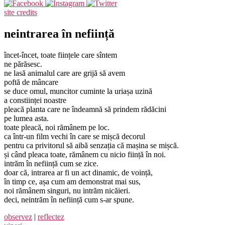
site credits
neintrarea în neființă
încet-încet, toate ființele care sîntem
ne părăsesc.
ne lasă animalul care are grijă să avem
poftă de mâncare
se duce omul, muncitor cuminte la uriașa uzină
a constiinței noastre
pleacă planta care ne îndeamnă să prindem rădăcini
pe lumea asta.
toate pleacă, noi rămânem pe loc.
ca într-un film vechi în care se mișcă decorul
pentru ca privitorul să aibă senzația că mașina se mișcă.
și când pleaca toate, rămânem cu nicio ființă în noi.
intrăm în neființă cum se zice.
doar că, intrarea ar fi un act dinamic, de voință,
în timp ce, așa cum am demonstrat mai sus,
noi rămânem singuri, nu intrăm nicăieri.
deci, neintrăm în neființă cum s-ar spune.
observez
|
reflectez