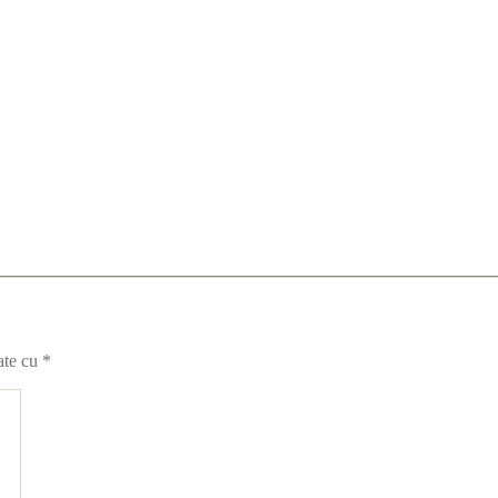
ate cu
*