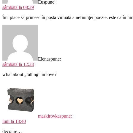
Eu
spune:
sâmbătă la 08:39
Îmi place să primesc în poșta virtuală a nefininței poezie. este ca în tim
Elena
spune:
sâmbătă la 12:33
what about „falling” in love?
maskirovka
spune:
luni la 13:40
decojire…