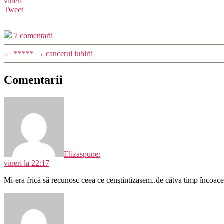
vineri
Tweet
7 comentarii
←
*****
→
cancerul iubirii
Comentarii
Eliza
spune:
vineri la 22:17
Mi-era frică să recunosc ceea ce cenştintizasem..de câtva timp încoace.