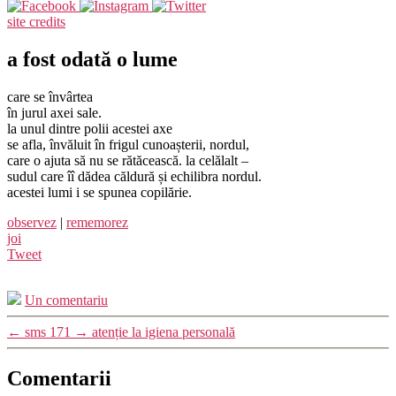
site credits
a fost odată o lume
care se învârtea
în jurul axei sale.
la unul dintre polii acestei axe
se afla, învăluit în frigul cunoașterii, nordul,
care o ajuta să nu se rătăcească. la celălalt –
sudul care îî dădea căldură și echilibra nordul.
acestei lumi i se spunea copilărie.
observez
|
rememorez
joi
Tweet
Un comentariu
←
sms 171
→
atenție la igiena personală
Comentarii