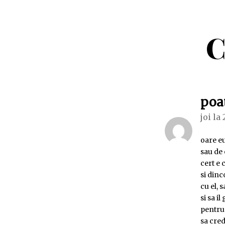
C
poat
joi la
oare e
sau de 
cert e 
si dinc
cu el, 
si sa il
pentru 
sa cred