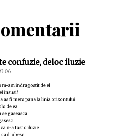
omentarii
spune:
e confuzie, deloc iluzie
 23:06
u m-am indragostit de el
el insusi?
ca as fi mers pana la linia orizontului
olo de ea
sa se gaseasca
 gasesc
ca n-a fost o iluzie
 ca il iubesc