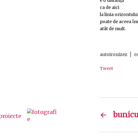
e o distanță
ca de aici
la linia orizontului
poate de aceea îmi
atât de mult.
|
autoironizez
r
Tweet
←
bunic