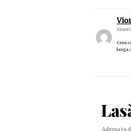
Vior
vineri
Ceea ce
langa c
Las
Adresa ta d