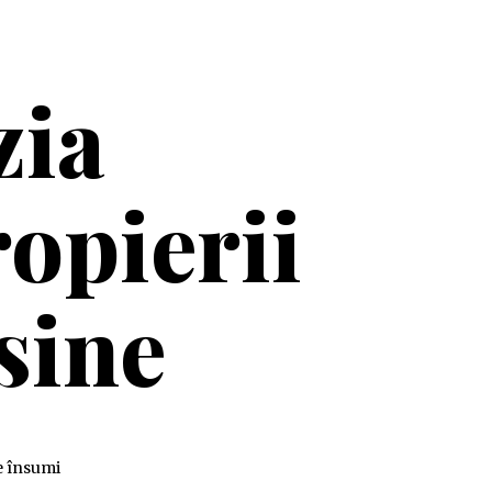
zia
opierii
sine
e însumi