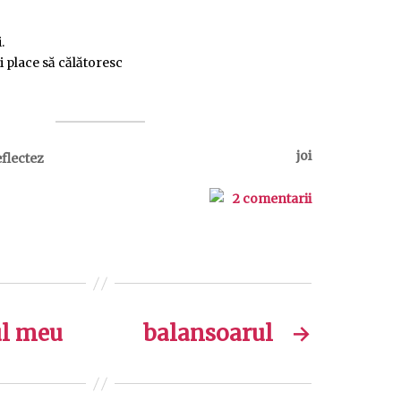
.
 place să călătoresc
joi
eflectez
2 comentarii
ul meu
balansoarul
→