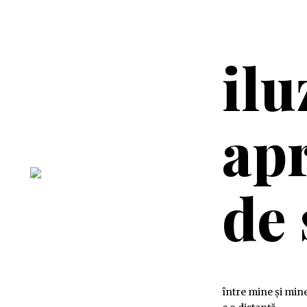
ilu
apr
de 
între mine și min