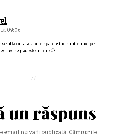
spune:
el
 la 09:06
 se afla in fata sau in spatele tau sunt nimic pe
eea ce se gaseste in tine 🙂
ă un răspuns
e email nu va fi publicată.
Câmpurile