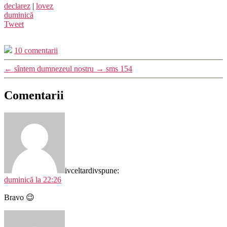
declarez
|
lovez
duminică
Tweet
10 comentarii
←
sîntem dumnezeul nostru
→
sms 154
Comentarii
ivceltardiv
spune:
duminică la 22:26
Bravo 😉