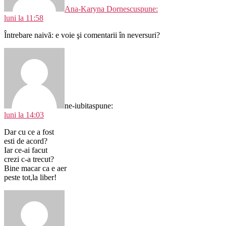
Ana-Karyna Dornescu
spune:
luni la 11:58
Întrebare naivă: e voie şi comentarii în neversuri?
ne-iubita
spune:
luni la 14:03
Dar cu ce a fost
esti de acord?
Iar ce-ai facut
crezi c-a trecut?
Bine macar ca e aer
peste tot,la liber!