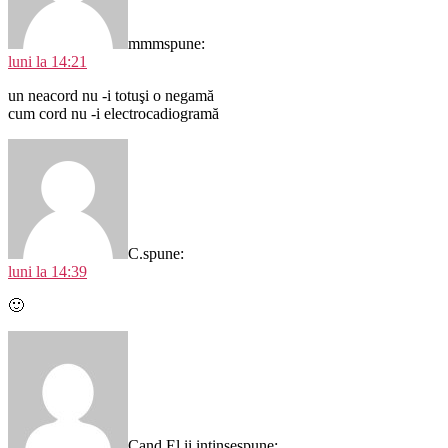
mmm
spune:
luni la 14:21
un neacord nu -i totuşi o negamă
cum cord nu -i electrocadiogramă
C.
spune:
luni la 14:39
🙂
Cand El ii intinse
spune: