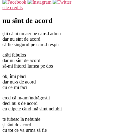
site credits
nu sînt de acord
știi că ai un aer pe care-l admir
dar nu sînt de acord
să fie singurul pe care-l respir
arăți fabulos
dar nu sînt de acord
să-mi întorci lumea pe dos
ok, îmi placi
dar nu-s de acord
cu ce-mi faci
cred că m-am îndrăgostit
deci nu-s de acord
cu clipele când mă simt neiubit
te iubesc la nebunie
și sînt de acord
cu tot ce va urma să fie