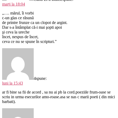
marți la 18:04
„…. mărul, îi vorbi
c-un glas ce răsună
de printre frunze ca un clopot de argint.
Dar s-a întâmplat că-i mai şopti apoi
şi ceva la ureche
încet, nespus de încet,
ceva ce nu se spune în scripturi.”
4
spune:
luni la 15:43
ar fi bine sa fii de acord , sa nu ai pb la cord.poeziile frum-oase se
scriu in urma esecurilor amo-roase.asa se nas c marii poeti ( din mici
barbati).