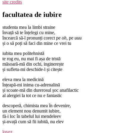
site credits
facultatea de iubire
studenta mea la limbi straine
învață să te înțelegi cu mine,
încearcă să-l pronunți corect pe
oh,
pe
uuu
și o să poți să faci din mine ce vrei tu
iubita mea politehnistă
te rog eu, nu mai fi așa de tristă
măsoară-mă din ochi, inginerește
și sufletu-mi deschide-l și citește
eleva mea la medicină
înțeapă-mi inima cu-adrenalină
și scoate-mă din durerosul șoc anafilactic
al alergiei la tot ce nu e fantastic
descoperă, chimista mea în devenire,
un element nou denumit iubire,
fă-i loc în tabelul lui mendeleev
și-nvață cum să fii iubită, nu elev
lovez