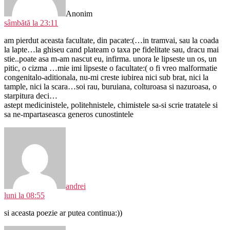
Anonim
sâmbătă la 23:11
am pierdut aceasta facultate, din pacate:(…in tramvai, sau la coada
la lapte…la ghiseu cand plateam o taxa pe fidelitate sau, dracu mai
stie..poate asa m-am nascut eu, infirma. unora le lipseste un os, un
pitic, o cizma …mie imi lipseste o facultate:( o fi vreo malformatie
congenitalo-aditionala, nu-mi creste iubirea nici sub brat, nici la
tample, nici la scara…soi rau, buruiana, colturoasa si nazuroasa, o
starpitura deci…
astept medicinistele, politehnistele, chimistele sa-si scrie tratatele si
sa ne-mpartaseasca generos cunostintele
spune:
andrei
luni la 08:55
si aceasta poezie ar putea continua:))
spune: