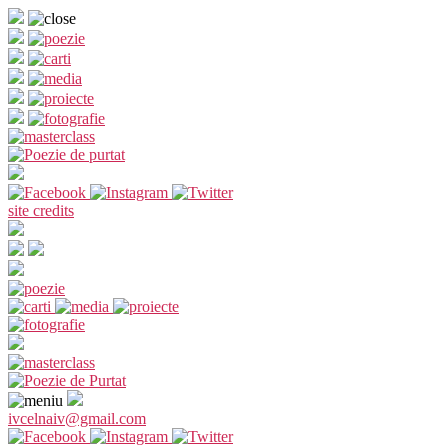
Sari
la
conținut
site credits
ivcelnaiv@gmail.com