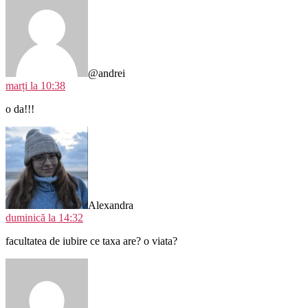
@andrei
marți la 10:38
o da!!!
spune:
Alexandra
duminică la 14:32
facultatea de iubire ce taxa are? o viata?
spune: