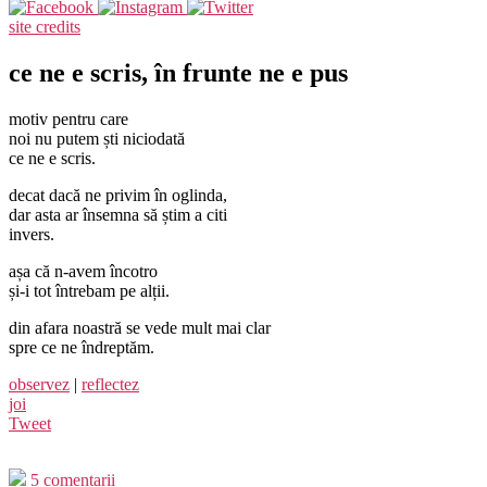
site credits
ce ne e scris, în frunte ne e pus
motiv pentru care
noi nu putem ști niciodată
ce ne e scris.
decat dacă ne privim în oglinda,
dar asta ar însemna să știm a citi
invers.
așa că n-avem încotro
și-i tot întrebam pe alții.
din afara noastră se vede mult mai clar
spre ce ne îndreptăm.
observez
|
reflectez
joi
Tweet
5 comentarii