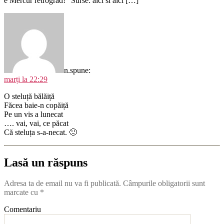
e Mercur retrograd!” Surse: aici si aici […]
n.
spune:
marți la 22:29
O steluță bălăiță
Făcea baie-n copăiță
Pe un vis a lunecat
…. vai, vai, ce păcat
Că steluța s-a-necat. 🙁
Lasă un răspuns
Adresa ta de email nu va fi publicată.
Câmpurile obligatorii sunt
marcate cu
*
Comentariu