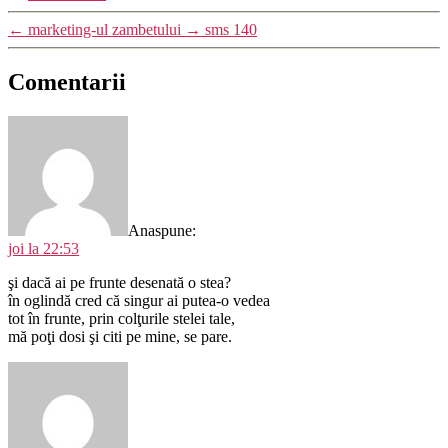
←
marketing-ul zambetului
→
sms 140
Comentarii
Ana
spune:
joi la 22:53
şi dacă ai pe frunte desenată o stea?
în oglindă cred că singur ai putea-o vedea
tot în frunte, prin colţurile stelei tale,
mă poţi dosi şi citi pe mine, se pare.