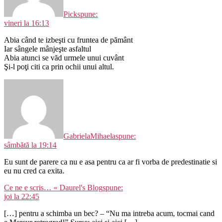
Pick
spune:
vineri la 16:13
Abia când te izbeşti cu fruntea de pământ
Iar sângele mânjeşte asfaltul
Abia atunci se văd urmele unui cuvânt
Şi-l poţi citi ca prin ochii unui altul.
GabrielaMihaela
spune:
sâmbătă la 19:14
Eu sunt de parere ca nu e asa pentru ca ar fi vorba de predestinatie si
eu nu cred ca exita.
Ce ne e scris… « Daurel's Blog
spune:
joi la 22:45
[…] pentru a schimba un bec? – “Nu ma intreba acum, tocmai cand