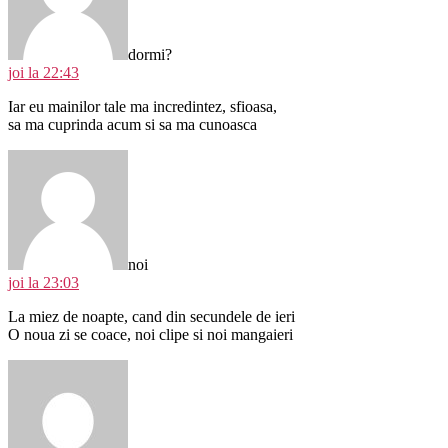
dormi?
joi la 22:43
Iar eu mainilor tale ma incredintez, sfioasa,
sa ma cuprinda acum si sa ma cunoasca
spune:
noi
joi la 23:03
La miez de noapte, cand din secundele de ieri
O noua zi se coace, noi clipe si noi mangaieri
spune: