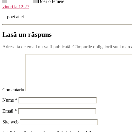
Doar o femeie
vineri la 12:27
…poet atlet
Lasă un răspuns
Adresa ta de email nu va fi publicată.
Câmpurile obligatorii sunt marc
Comentariu
Nume
*
Email
*
Site web