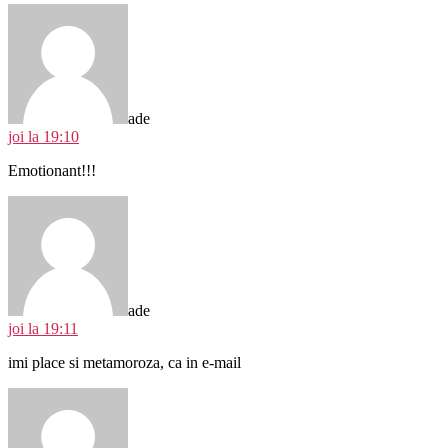
spune:
ade
joi la 19:10
Emotionant!!!
spune:
ade
joi la 19:11
imi place si metamoroza, ca in e-mail
spune: