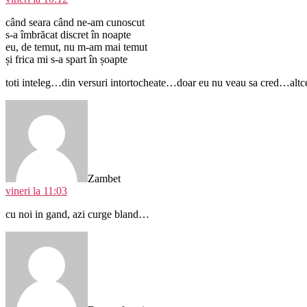
când seara când ne-am cunoscut
s-a îmbrăcat discret în noapte
eu, de temut, nu m-am mai temut
și frica mi s-a spart în șoapte
toti inteleg…din versuri intortocheate…doar eu nu veau sa cred…alt
spune:
Zambet
vineri la 11:03
cu noi in gand, azi curge bland…
spune: