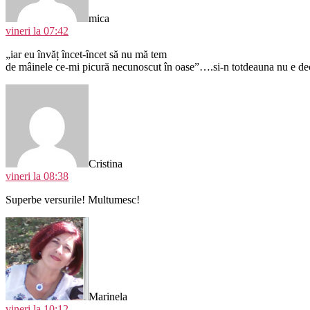
mica
vineri la 07:42
„iar eu învăț încet-încet să nu mă tem
de mâinele ce-mi picură necunoscut în oase”….si-n totdeauna nu e
spune:
Cristina
vineri la 08:38
Superbe versurile! Multumesc!
spune:
Marinela
vineri la 10:12