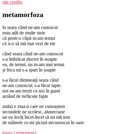
site credits
metamorfoza
în seara când ne-am cunoscut
erau atât de multe stele
că pentr-o clipă m-am temut
că n-o să mă mai vezi de ele
când seara când ne-am cunoscut
s-a îmbrăcat discret în noapte
eu, de temut, nu m-am mai temut
și frica mi s-a spart în șoapte
s-a făcut dimineață seara când
ne-am cunoscut; s-a făcut lapte.
noi ne-am trezit cu noi în gand
arzând de nefăcute fapte
astăzi e ziua-n care ne cunoaștem
secundele ne ocolesc, alunecoase
iar eu învăț încet-încet să nu mă tem
de mâinele ce-mi picură necunoscut în oase
lovez
|
rememorez