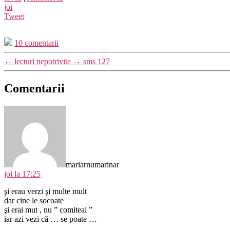
joi
Tweet
10 comentarii
←
lecturi nepotrivite
→
sms 127
Comentarii
spune:
mariarnumarinar
joi la 17:25
şi erau verzi şi multe mult
dar cine le socoate
şi erai mut , nu ” comiteai ”
iar azi vezi că … se poate …