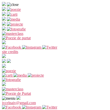
Sari
la
conținut
site credits
ivcelnaiv@gmail.com