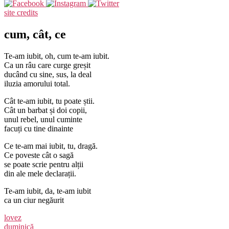
site credits
cum, cât, ce
Te-am iubit, oh, cum te-am iubit.
Ca un râu care curge greșit
ducând cu sine, sus, la deal
iluzia amorului total.
Cât te-am iubit, tu poate știi.
Cât un barbat și doi copii,
unul rebel, unul cuminte
facuți cu tine dinainte
Ce te-am mai iubit, tu, dragă.
Ce poveste cât o sagă
se poate scrie pentru alții
din ale mele declarații.
Te-am iubit, da, te-am iubit
ca un ciur negăurit
lovez
duminică