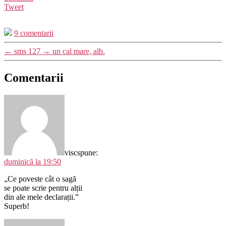
Tweet
9 comentarii
←
sms 127
→
un cal mare, alb.
Comentarii
visc
spune:
duminică la 19:50
„Ce poveste cât o sagă
se poate scrie pentru alții
din ale mele declarații.”
Superb!