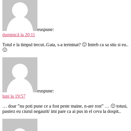
eu
spune:
duminică la 20:11
Totul e la timpul trecut..Gata, s-a terminat? 🙂 Intreb ca sa stiu si eu..
🙂
eu
spune:
luni la 19:57
… doar ”nu poti pune ce a fost peste maine, n-are rost” … 🙂 totusi,
pastrez eu ciurul negaurit/ imi pare ca ai pus in el ceva la dospit..