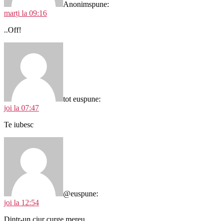
Anonim
spune:
marți la 09:16
..Off!
tot eu
spune:
joi la 07:47
Te iubesc
@eu
spune:
joi la 12:54
Dintr-un ciur curge mereu