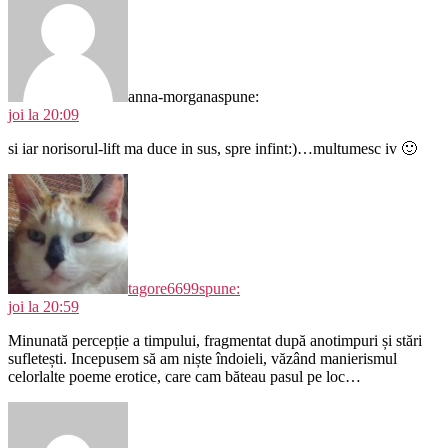
anna-morgana
spune:
joi la 20:09
si iar norisorul-lift ma duce in sus, spre infint:)…multumesc iv 🙂
tagore6699
spune:
joi la 20:59
Minunată percepție a timpului, fragmentat după anotimpuri și stări
sufletești. Incepusem să am niște îndoieli, văzând manierismul
celorlalte poeme erotice, care cam băteau pasul pe loc…