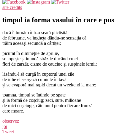
site credits
timpul ia forma vasului în care e pus
dacă îl turnăm într-o seară plictisită
de februarie, va îngheța dându-ne senzația că
trăim aceeași secundă a cârtiței;
picurat în diminețile de aprilie,
se topește și inundă străzile ducând cu el
flori de zarzăr, cizme de cauciuc și suspinele iernii;
lăsându-l să curgă în cuptorul unei zile
de iulie el se așază cuminte în tavă
și se evaporă mai rapid decat un weekend la mare;
toamna, timpul se întinde pe spate
și ia formă de coșciug; zeci, sute, milioane
de mici coșciuge, câte unul pentru fiecare frunză
care moare.
observez
joi
Tweet