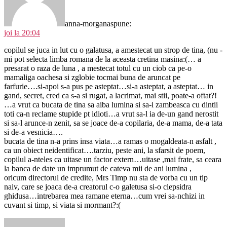
anna-morgana
spune:
joi la 20:04
copilul se juca in lut cu o galatusa, a amestecat un strop de tina, (nu -
mi pot selecta limba romana de la aceasta cretina masina:(… a
presarat o raza de luna , a mestecat totul cu un ciob ca pe-o
mamaliga oachesa si zglobie tocmai buna de aruncat pe
farfurie….si-apoi s-a pus pe asteptat…si-a asteptat, a asteptat… in
gand, secret, cred ca s-a si rugat, a lacrimat, mai stii, poate-a oftat?!
…a vrut ca bucata de tina sa aiba lumina si sa-i zambeasca cu dintii
toti ca-n reclame stupide pt idioti…a vrut sa-l ia de-un gand nerostit
si sa-l arunce-n zenit, sa se joace de-a copilaria, de-a mama, de-a tata
si de-a vesnicia….
bucata de tina n-a prins insa viata…a ramas o mogaldeata-n asfalt ,
ca un obiect neidentificat….tarziu, peste ani, la sfarsit de poem,
copilul a-nteles ca uitase un factor extern…uitase ,mai frate, sa ceara
la banca de date un imprumut de cateva mii de ani lumina ,
oricum directorul de credite, Mrs Timp nu sta de vorba cu un tip
naiv, care se joaca de-a creatorul c-o galetusa si-o clepsidra
ghidusa…intrebarea mea ramane eterna…cum vrei sa-nchizi in
cuvant si timp, si viata si mormant?:(