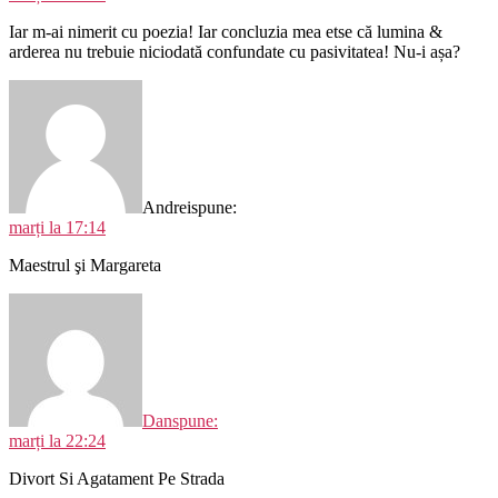
Iar m-ai nimerit cu poezia! Iar concluzia mea etse că lumina &
arderea nu trebuie niciodată confundate cu pasivitatea! Nu-i așa?
Andrei
spune:
marți la 17:14
Maestrul şi Margareta
Dan
spune:
marți la 22:24
Divort Si Agatament Pe Strada