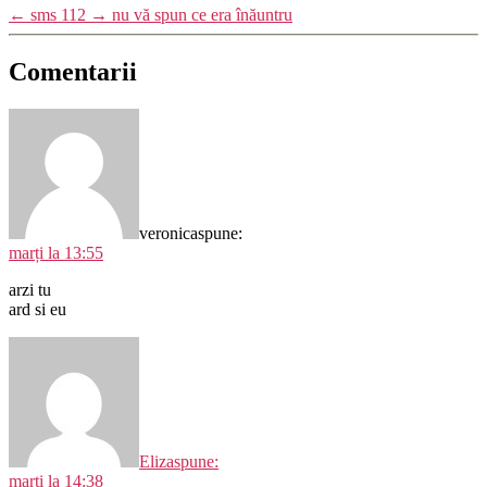
←
sms 112
→
nu vă spun ce era înăuntru
Comentarii
veronica
spune:
marți la 13:55
arzi tu
ard si eu
Eliza
spune:
marți la 14:38