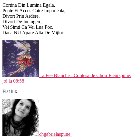
Cortina Din Lumina Egala,
Poate Fi Acces Catre Imparteala,
Divort Prin Ardere,
Divort De Incingere,
Vei Simti Ca Vei Lua Foc,
Daca NU Apare Alta De Mijloc.
La Fee Blanche - Contesa de Chou-Fleur
spune:
joi la 08:58
Fiat lux!
chgabriela
spune: