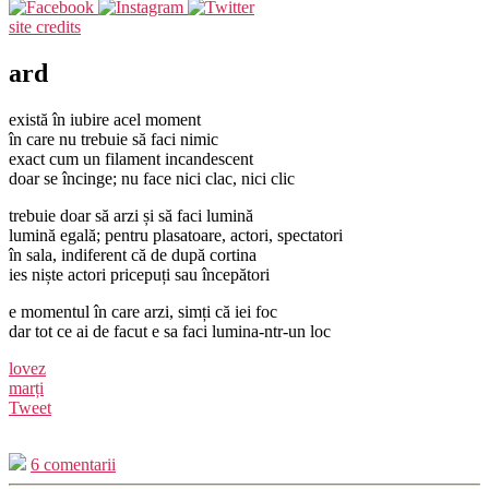
site credits
ard
există în iubire acel moment
în care nu trebuie să faci nimic
exact cum un filament incandescent
doar se încinge; nu face nici clac, nici clic
trebuie doar să arzi și să faci lumină
lumină egală; pentru plasatoare, actori, spectatori
în sala, indiferent că de după cortina
ies niște actori pricepuți sau începători
e momentul în care arzi, simți că iei foc
dar tot ce ai de facut e sa faci lumina-ntr-un loc
lovez
marți
Tweet
6 comentarii