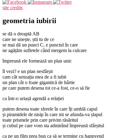
site credits
geometria iubirii
se dă o dreaptă AB
care ne unește, știi tu de ce
se mai dă un punct C, e punctul în care
ne agățăm sufletele când mergem la culcare
împreună ele formează un plan unic
îl vezi? e un plan nesfârșit
cam cât senzația mea de a fi iubit
un plan cât o foaie gigantică de hârtie
pe care putem desena tot ce-a fost, ce-o să fie
ca într-o uriașă agendă a relației
putem desena toate sferele în care îți umblă capul
și piramidele de nisip în care mi se afunda-va șlapul
toate prismele prin care privim răsăritul
și cubul pe care vom sta admirând împreună sfârșitul
ca pe un film prea bun ca să se termine cu happyend