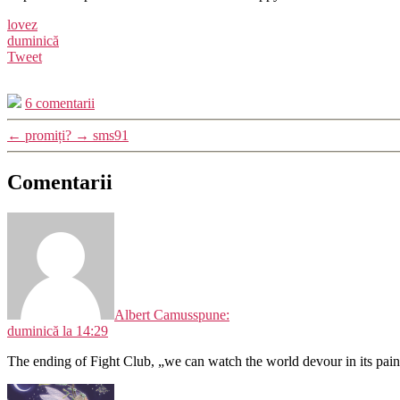
lovez
duminică
Tweet
6 comentarii
←
promiți?
→
sms91
Comentarii
Albert Camus
spune:
duminică la 14:29
The ending of Fight Club, „we can watch the world devour in its pai