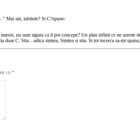
. " Mai stii, iubitule? Si C?
spune:
, uneori, nu sunt sigura ca il pot concepe? Un plan infinit ce ne uneste
doar C. Stia…adica simtea. Simtea si stia. Si tot incerca sa-mi spuna, 
ate cu
*