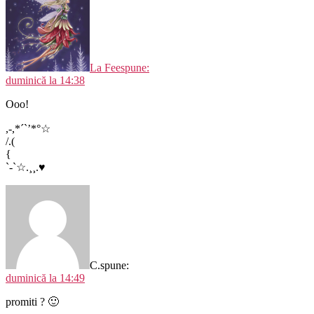
La Fee
spune:
duminică la 14:38
Ooo!
,-,*´`’*°☆
/.(
{
`-`☆.¸¸.♥
C.
spune:
duminică la 14:49
promiti ? 🙂