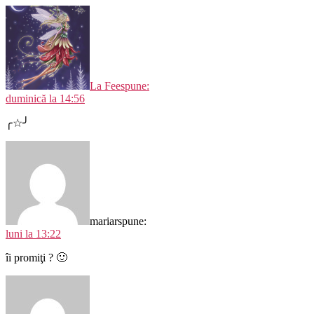
La Fee
spune:
duminică la 14:56
╭☆╯
mariar
spune:
luni la 13:22
îi promiţi ? 🙂