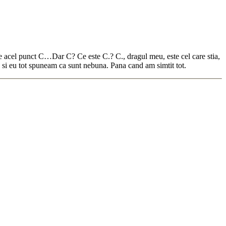
 de acel punct C…Dar C? Ce este C.? C., dragul meu, este cel care stia,
si eu tot spuneam ca sunt nebuna. Pana cand am simtit tot.