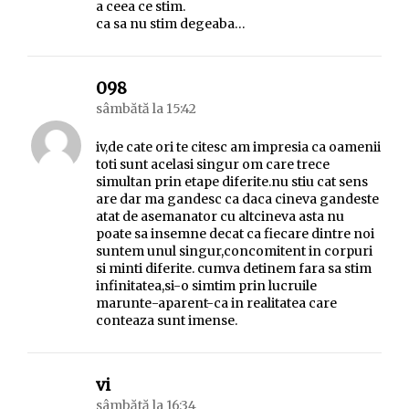
a ceea ce stim.
ca sa nu stim degeaba…
spune:
098
sâmbătă la 15:42
iv,de cate ori te citesc am impresia ca oamenii
toti sunt acelasi singur om care trece
simultan prin etape diferite.nu stiu cat sens
are dar ma gandesc ca daca cineva gandeste
atat de asemanator cu altcineva asta nu
poate sa insemne decat ca fiecare dintre noi
suntem unul singur,concomitent in corpuri
si minti diferite. cumva detinem fara sa stim
infinitatea,si-o simtim prin lucruile
marunte-aparent-ca in realitatea care
conteaza sunt imense.
spune:
vi
sâmbătă la 16:34