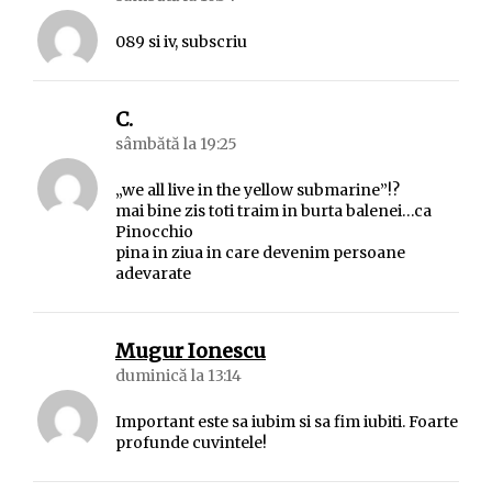
089 si iv, subscriu
spune:
C.
sâmbătă la 19:25
„we all live in the yellow submarine”!?
mai bine zis toti traim in burta balenei…ca
Pinocchio
pina in ziua in care devenim persoane
adevarate
spune:
Mugur Ionescu
duminică la 13:14
Important este sa iubim si sa fim iubiti. Foarte
profunde cuvintele!