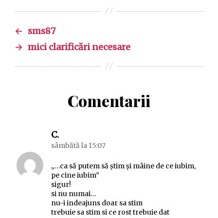
←
sms87
→
mici clarificări necesare
Comentarii
spune:
C.
sâmbătă la 15:07
„…ca să putem să știm și mâine de ce iubim,
pe cine iubim”
sigur!
si nu numai…
nu-i indeajuns doar sa stim
trebuie sa stim si ce rost trebuie dat