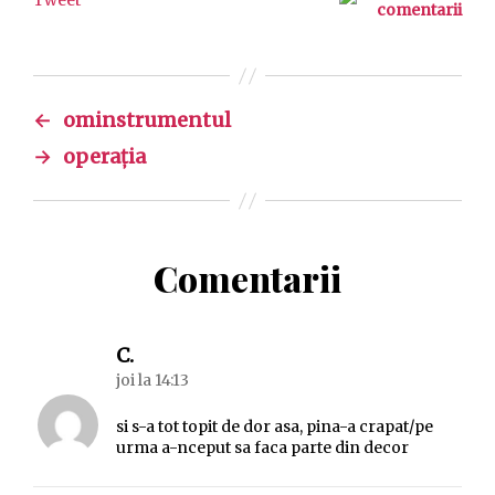
Tweet
comentarii
←
ominstrumentul
→
operația
Comentarii
spune:
C.
joi la 14:13
si s-a tot topit de dor asa, pina-a crapat/pe
urma a-nceput sa faca parte din decor