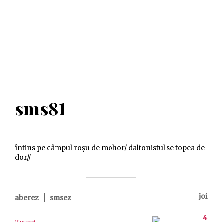
sms81
întins pe câmpul roșu de mohor/ daltonistul se topea de
dor//
|
joi
aberez
smsez
4