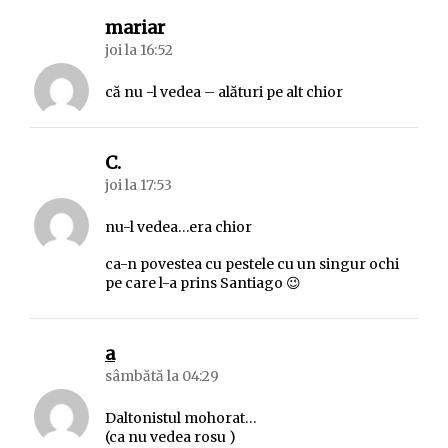
spune:
mariar
joi la 16:52
că nu -l vedea – alături pe alt chior
spune:
C.
joi la 17:53
nu-l vedea…era chior
ca-n povestea cu pestele cu un singur ochi
pe care l-a prins Santiago 😉
spune:
a
sâmbătă la 04:29
Daltonistul mohorat…
(ca nu vedea rosu )