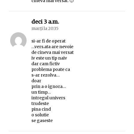
cineva mai versat. 🙂
spune:
deci 3 a.m.
marți la 20:35
si-ar fi de operat
…vers.ata are nevoie
de cineva mai versat
iv este un tip naiv
dar cam fictiv
problema poate ca
s-ar rezolva…
doar
prin a o ignora…
un timp…
intregul univers
trudeste
pina cind
o solutie
se gaseste