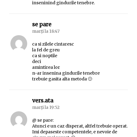
inseninind gindurile tenebre.
spune:
se pare
marți la 18:47
ca si zilele cintaresc
la fel de greu
ca si noptile
deci
amintirea lor
n-ar insenina gindurile tenebre
trebuie gasita alta metoda 🙂
spune:
vers.ata
marți la 19:52
@ se pare:
Atunci e un caz disperat, altfel trebuie operat.
Imi depaseste competentele, e nevoie de