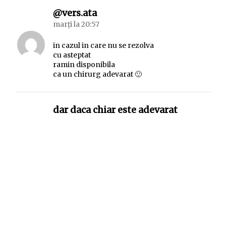
spune:
@vers.ata
marți la 20:57
in cazul in care nu se rezolva
cu asteptat
ramin disponibila
ca un chirurg adevarat 🙂
spune:
dar daca chiar este adevarat
miercuri la 01:02
(cum tot nu pot sa dorm
cu atitea probleme
de rezolvat si cum poezia asta
m-a tot preocupat)
si zilele si noptile
in calvar s-au transformat
atunci inseamna poate
ca o etapa s-a-ncheiat
deci trebuie intoarsa