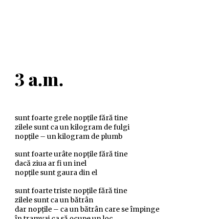
3 a.m.
sunt foarte grele nopţile fără tine
zilele sunt ca un kilogram de fulgi
nopţile – un kilogram de plumb
sunt foarte urâte nopţile fără tine
dacă ziua ar fi un inel
nopţile sunt gaura din el
sunt foarte triste nopţile fără tine
zilele sunt ca un bătrân
dar nopţile – ca un bătrân care se împinge
în tramvai ca să ocupe un loc