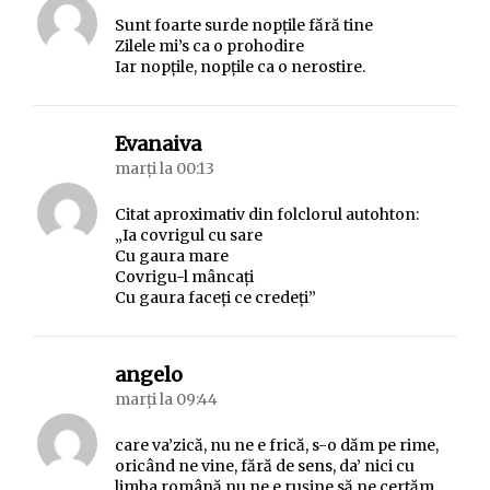
Sunt foarte surde nopțile fără tine
Zilele mi’s ca o prohodire
Iar nopțile, nopțile ca o nerostire.
spune:
Evanaiva
marți la 00:13
Citat aproximativ din folclorul autohton:
„Ia covrigul cu sare
Cu gaura mare
Covrigu-l mâncați
Cu gaura faceți ce credeți”
spune:
angelo
marți la 09:44
care va’zică, nu ne e frică, s-o dăm pe rime,
oricând ne vine, fără de sens, da’ nici cu
limba română nu ne e ruşine să ne certăm,