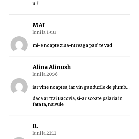
u ?
spune:
MAI
luni la 19:33
mi-e noapte ziua-ntreaga pan’ te vad
spune:
Alina Alinush
luni la 20:36
iar vine noaptea, iar vin gandurile de plumb…
daca ar trai Bacovia, si-ar scoate palaria in
fata ta, naivule
spune:
R.
luni la 21:11