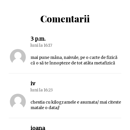
Comentarii
spune:
3 p.m.
luni la 16:17
mai pune mâna, naivule, pe o carte de fizică
că o să te înnopteze de tot atâta metafizică
spune:
iv
luni la 16:23
chestia cu kilogramele e asumata/ mai citeste
matale o data//
spune:
ioana