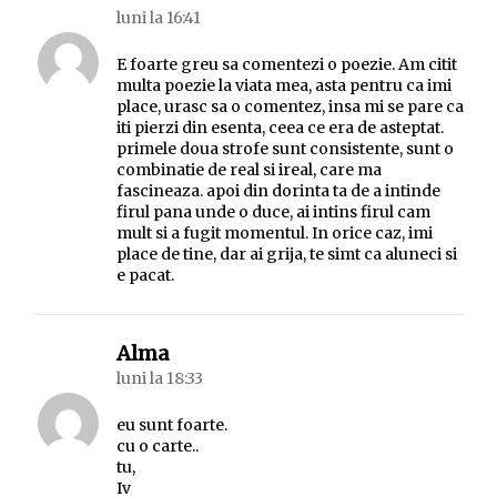
luni la 16:41
E foarte greu sa comentezi o poezie. Am citit
multa poezie la viata mea, asta pentru ca imi
place, urasc sa o comentez, insa mi se pare ca
iti pierzi din esenta, ceea ce era de asteptat.
primele doua strofe sunt consistente, sunt o
combinatie de real si ireal, care ma
fascineaza. apoi din dorinta ta de a intinde
firul pana unde o duce, ai intins firul cam
mult si a fugit momentul. In orice caz, imi
place de tine, dar ai grija, te simt ca aluneci si
e pacat.
spune:
Alma
luni la 18:33
eu sunt foarte.
cu o carte..
tu,
Iv