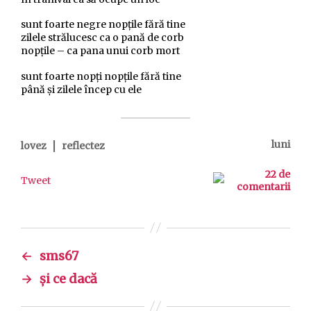
sunt foarte negre nopţile fără tine
zilele strălucesc ca o pană de corb
nopţile – ca pana unui corb mort
sunt foarte nopţi nopţile fără tine
până şi zilele încep cu ele
|
luni
lovez
reflectez
22 de
Tweet
comentarii
←
sms67
→
şi ce dacă