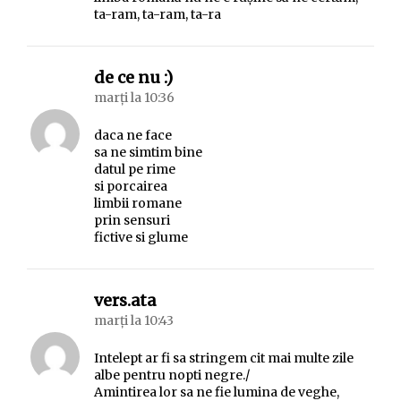
ta-ram, ta-ram, ta-ra
spune:
de ce nu :)
marți la 10:36
daca ne face
sa ne simtim bine
datul pe rime
si porcairea
limbii romane
prin sensuri
fictive si glume
spune:
vers.ata
marți la 10:43
Intelept ar fi sa stringem cit mai multe zile
albe pentru nopti negre./
Amintirea lor sa ne fie lumina de veghe,