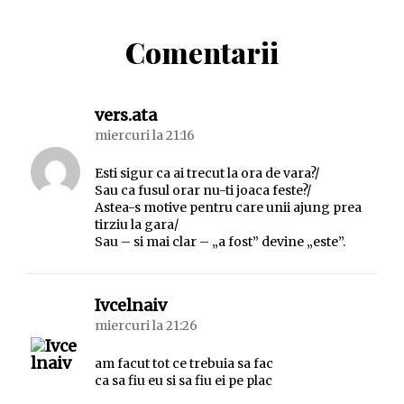
Comentarii
spune:
vers.ata
miercuri la 21:16
Esti sigur ca ai trecut la ora de vara?/
Sau ca fusul orar nu-ti joaca feste?/
Astea-s motive pentru care unii ajung prea
tirziu la gara/
Sau – si mai clar – „a fost” devine „este”.
spune:
Ivcelnaiv
miercuri la 21:26
am facut tot ce trebuia sa fac
ca sa fiu eu si sa fiu ei pe plac