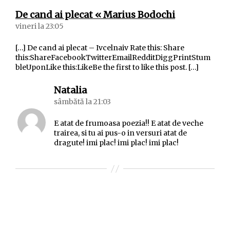
spune:
De cand ai plecat « Marius Bodochi
vineri la 23:05
[…] De cand ai plecat – Ivcelnaiv Rate this: Share
this:ShareFacebookTwitterEmailRedditDiggPrintStum
bleUponLike this:LikeBe the first to like this post. […]
spune:
Natalia
sâmbătă la 21:03
E atat de frumoasa poezia!! E atat de veche
trairea, si tu ai pus-o in versuri atat de
dragute! imi plac! imi plac! imi plac!
Lasă un răspuns
Adresa ta de email nu va fi publicată.
Câmpurile