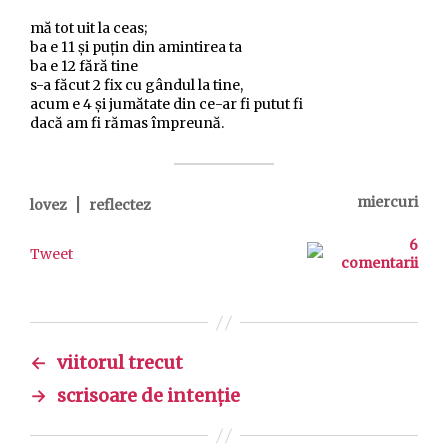
mă tot uit la ceas;
ba e 11 şi puţin din amintirea ta
ba e 12 fără tine
s-a făcut 2 fix cu gândul la tine,
acum e 4 şi jumătate din ce-ar fi putut fi
dacă am fi rămas împreună.
|
miercuri
lovez
reflectez
6
Tweet
comentarii
←
viitorul trecut
→
scrisoare de intenție