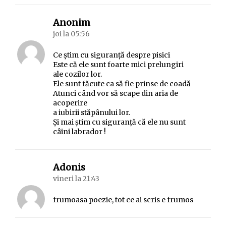
spune:
Anonim
joi la 05:56
Ce ştim cu siguranţă despre pisici
Este că ele sunt foarte mici prelungiri
ale cozilor lor.
Ele sunt făcute ca să fie prinse de coadă
Atunci când vor să scape din aria de
acoperire
a iubirii stăpânului lor.
Şi mai ştim cu siguranţă că ele nu sunt
câini labrador !
spune:
Adonis
vineri la 21:43
frumoasa poezie, tot ce ai scris e frumos