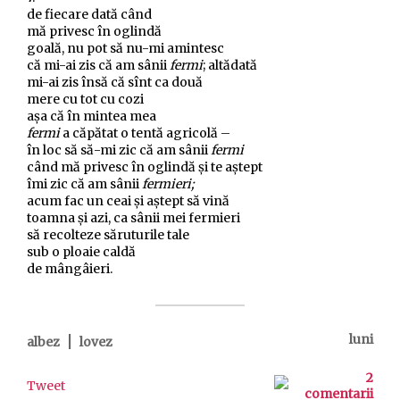
de fiecare dată când
mă privesc în oglindă
goală, nu pot să nu-mi amintesc
că mi-ai zis că am sânii
fermi
; altădată
mi-ai zis însă că sînt ca două
mere cu tot cu cozi
așa că în mintea mea
fermi
a căpătat o tentă agricolă –
în loc să să-mi zic că am sânii
fermi
când mă privesc în oglindă și te aștept
îmi zic că am sânii
fermieri;
acum fac un ceai și aștept să vină
toamna și azi, ca sânii mei fermieri
să recolteze săruturile tale
sub o ploaie caldă
de mângâieri.
|
luni
albez
lovez
2
Tweet
comentarii