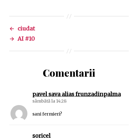
←
ciudat
→
AI #10
Comentarii
spune
pavel sava alias frunzadinpalma
sâmbătă la 14:28
sani fermieri?
spune:
șoricel