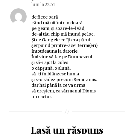
luni la 22:51
de fiece oară
când mă uit într-o doară
pe geam, și soare-le-l văd,
de-al tău chip mă inund pe loc.
Și de Gangele ce îți era părul
șerpuind printre-acei fermi(eri)
întotdeauna la datorie.
Îmi vine să fac pe Dumnezeul
și să-i ajut la cules
o căpșună, o alună,
să-ți îmblânzesc huma
și s-o sădez precum Semiramis.
dar hai până la ce va urma
să creștem, ca sărmanul Dionis
un cactus.
Lasă un răspuns