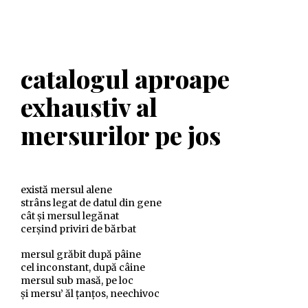
catalogul aproape
exhaustiv al
mersurilor pe jos
există mersul alene
strâns legat de datul din gene
cât şi mersul legănat
cerşind priviri de bărbat
mersul grăbit după pâine
cel inconstant, după câine
mersul sub masă, pe loc
şi mersu’ ăl ţanţos, neechivoc