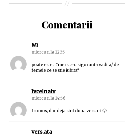
Comentarii
spune:
Mi
miercuri la 12:35
poate este …"mers c-o siguranta vadita/ de
femeie ce se stie iubita"
spune:
Ivcelnaiv
miercuri la 14:56
frumos, dar deja sint doua versuri 🙂
spune:
vers.ata