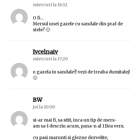
miercuri la 16:32
O fi…
Mersul unei gazele cu sandale din praf de
stele? 🙂
spune:
Ivcelnaiv
miercuri la 17:20
o gazela in sandale?/ vezi de treaba dumitale//
🙂
spune:
BW
joi la 10:00
si-ar mai fi, sa stiti, inca un tip de mers-
am sa-l descriu acum, pana-n al 11lea vers;
cu pasi marunti si glezne dezvelite,