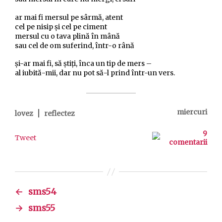
ar mai fi mersul pe sârmă, atent
cel pe nisip şi cel pe ciment
mersul cu o tava plină în mână
sau cel de om suferind, într-o rână
şi-ar mai fi, să ştiţi, înca un tip de mers –
al iubită-mii, dar nu pot să-l prind într-un vers.
|
miercuri
lovez
reflectez
9
Tweet
comentarii
←
sms54
→
sms55