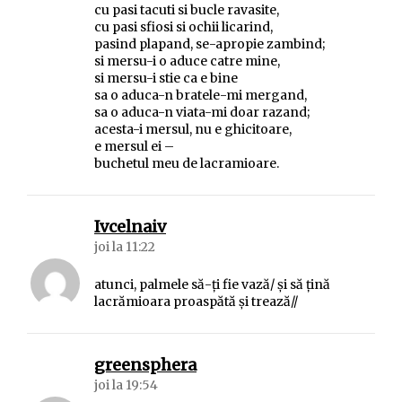
cu pasi tacuti si bucle ravasite,
cu pasi sfiosi si ochii licarind,
pasind plapand, se-apropie zambind;
si mersu-i o aduce catre mine,
si mersu-i stie ca e bine
sa o aduca-n bratele-mi mergand,
sa o aduca-n viata-mi doar razand;
acesta-i mersul, nu e ghicitoare,
e mersul ei –
buchetul meu de lacramioare.
spune:
Ivcelnaiv
joi la 11:22
atunci, palmele să-ţi fie vază/ şi să ţină
lacrămioara proaspătă şi trează//
spune:
greensphera
joi la 19:54