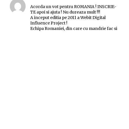
Acorda un vot pentru ROMANIA ! INSCRIE-
TE apoi si ajuta ! Nu dureaza mult !!!
A inceput editia pe 2011 a Webit Digital
Influence Project !
Echipa Romaniei, din care cu mandrie fac si
eu parte, incepe sa se mobilizeze pentru un
rezultat cat mai bun.
Anul trecut am reusit impreuna sa ducem
Romania pe locul II in topul influentei online,
dupa Bulgaria, tara organizatoare…
Mult succes ROMANIA !!!
http://bit.ly/an3V73
spune:
upintheair
duminică la 12:06
@BW
am in gradina o campie de lacramioare
am vrut sa le tai, dar mi s-a spus ca doare
acum stiu de ce
as fi taiat mersul buchetului tau de