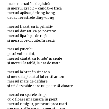
mai e mersul ăla de pisică
şi mersul grăbit – când ţi-e frică
mersul apăsat, de king kong
de fac ferestrele ding-dong
mersul flexat, cu iz primitiv
mersul dansat, ca pe portativ
mersul lipa-lipa, de raţă
şi mersul pe dibuite, în ceaţă
mersul piticului
pasul voinicului,
mersul căutat, cu fundu’ în spate
şi mersul la tablă, la ora de mate
mersul la braţ, în sincron
şi mersul aplecat al lui cristi anton
mersul marş de defilare
şi cel de vrabie care nu poate să zboare
mersul cu spatele drept
cu o floare imaginară în piept
mersul nesigur, pe tocuri prea mari
sau mersul în care nu mergi, ci sari