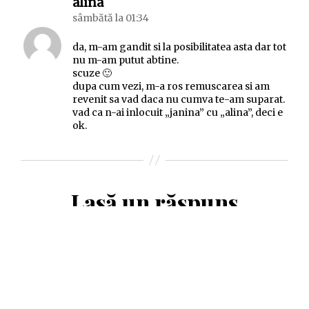
spune:
alina
sâmbătă la 01:34
da, m-am gandit si la posibilitatea asta dar tot
nu m-am putut abtine.
scuze 🙂
dupa cum vezi, m-a ros remuscarea si am
revenit sa vad daca nu cumva te-am suparat.
vad ca n-ai inlocuit „janina” cu „alina”, deci e
ok.
Lasă un răspuns
Adresa ta de email nu va fi publicată.
Câmpurile
obligatorii sunt marcate cu
*
Comentariu