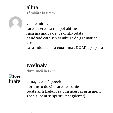
spune:
alina
sâmbătă la 02:24
vai de mine..
tare-as vrea sa ma pot abtine
insa ma apuca de jos dintr-odata
cand vad cate-un sambure de gramatica
stricata.
fara-ndoiala fata cosnuma „DOAR apa plata”
spune:
Ivcelnaiv
duminică la 12:55
alina, această poezie
conține o doză mare de ironie
poate ar fi trebuit să pun acest avertisment
special pentru spiritu-ți vigilent 🙂