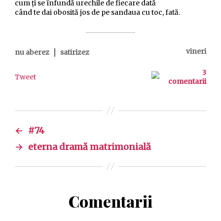
cum ţi se înfundă urechile de fiecare dată
când te dai obosită jos de pe sandaua cu toc, fată.
|
vineri
nu aberez
satirizez
3
Tweet
comentarii
←
#74
→
eterna dramă matrimonială
Comentarii