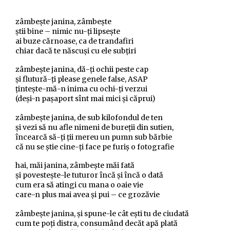
zâmbeşte janina, zâmbeşte
ştii bine – nimic nu-ţi lipseşte
ai buze cărnoase, ca de trandafiri
chiar dacă te născuşi cu ele subţiri
zâmbeşte janina, dă-ţi ochii peste cap
şi flutură-ţi please genele false, ASAP
ţinteşte-mă-n inima cu ochi-ţi verzui
(deşi-n paşaport sînt mai mici şi căprui)
zâmbeşte janina, de sub kilofondul de ten
şi vezi să nu afle nimeni de bureţii din sutien,
încearcă să-ţi ţii mereu un pumn sub bărbie
că nu se ştie cine-ţi face pe furiş o fotografie
hai, măi janina, zâmbeşte măi fată
şi povesteşte-le tuturor încă şi încă o dată
cum era să atingi cu mana o oaie vie
care-n plus mai avea şi pui – ce grozăvie
zâmbeşte janina, şi spune-le cât eşti tu de ciudată
cum te poţi distra, consumând decăt apă plată