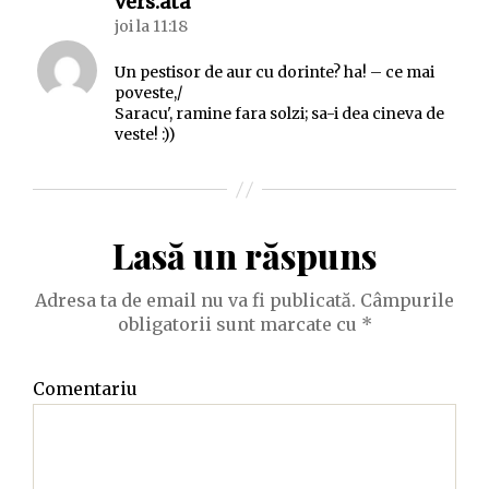
spune:
vers.ata
joi la 11:18
Un pestisor de aur cu dorinte? ha! – ce mai
poveste,/
Saracu', ramine fara solzi; sa-i dea cineva de
veste! :))
Lasă un răspuns
Adresa ta de email nu va fi publicată.
Câmpurile
obligatorii sunt marcate cu
*
Comentariu