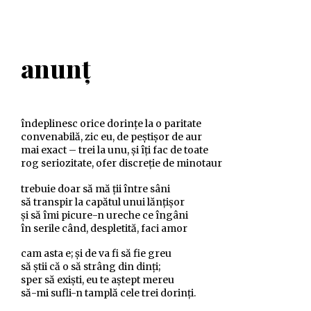
anunţ
îndeplinesc orice dorinţe la o paritate
convenabilă, zic eu, de peştişor de aur
mai exact – trei la unu, şi îţi fac de toate
rog seriozitate, ofer discreţie de minotaur
trebuie doar să mă ţii între sâni
să transpir la capătul unui lănţişor
şi să îmi picure-n ureche ce îngâni
în serile când, despletită, faci amor
cam asta e; şi de va fi să fie greu
să ştii că o să strâng din dinţi;
sper să exişti, eu te aştept mereu
să-mi sufli-n tamplă cele trei dorinţi.