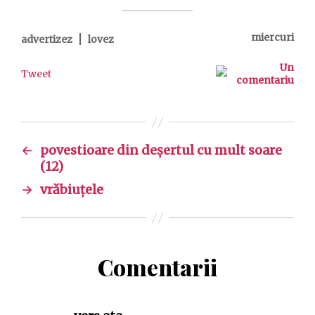
|
miercuri
advertizez
lovez
Un
Tweet
comentariu
←
povestioare din deşertul cu mult soare
(12)
→
vrăbiuţele
Comentarii