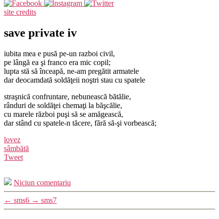
site credits
save private iv
iubita mea e pusă pe-un razboi civil,
pe lângă ea şi franco era mic copil;
lupta stă să înceapă, ne-am pregătit armatele
dar deocamdată soldăţeii noştri stau cu spatele
straşnică confruntare, nebunească bătălie,
rânduri de soldăţei chemaţi la băşcălie,
cu marele război puşi să se amăgească,
dar stând cu spatele-n tăcere, fără să-şi vorbească;
lovez
sâmbătă
Tweet
Niciun comentariu
←
sms6
→
sms7