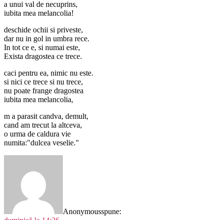
a unui val de necuprins,
iubita mea melancolia!
deschide ochii si priveste,
dar nu in gol in umbra rece.
In tot ce e, si numai este,
Exista dragostea ce trece.
caci pentru ea, nimic nu este.
si nici ce trece si nu trece,
nu poate frange dragostea
iubita mea melancolia,
m a parasit candva, demult,
cand am trecut la altceva,
o urma de caldura vie
numita:"dulcea veselie."
Anonymous
spune: