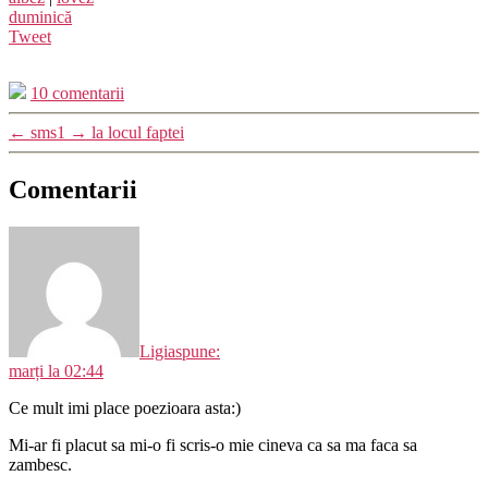
duminică
Tweet
10 comentarii
←
sms1
→
la locul faptei
Comentarii
Ligia
spune:
marți la 02:44
Ce mult imi place poezioara asta:)
Mi-ar fi placut sa mi-o fi scris-o mie cineva ca sa ma faca sa
zambesc.