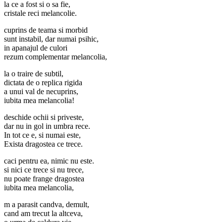
la ce a fost si o sa fie,
cristale reci melancolie.
cuprins de teama si morbid
sunt instabil, dar numai psihic,
in apanajul de culori
rezum complementar melancolia,
la o traire de subtil,
dictata de o replica rigida
a unui val de necuprins,
iubita mea melancolia!
deschide ochii si priveste,
dar nu in gol in umbra rece.
In tot ce e, si numai este,
Exista dragostea ce trece.
caci pentru ea, nimic nu este.
si nici ce trece si nu trece,
nu poate frange dragostea
iubita mea melancolia,
m a parasit candva, demult,
cand am trecut la altceva,