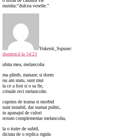
o urma de caldura vie
numita:"dulcea veselie."
Yukenii_S
spune:
duminică la 14:23
ubita mea, melancolia
ma plimb, mananc si dorm
nu am statu, sunt mut
la ce a fost si o sa fie,
cristale reci melancolie.
cuprins de teama si morbid
sunt instabil, dar numai psihic,
in apanajul de culori
rezum complementar melancolia,
la o traire de subtil,
dictata de o replica rigida