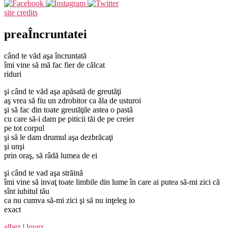
site credits
preaÎncruntatei
când te văd aşa încruntată
îmi vine să mă fac fier de călcat
riduri
şi când te văd aşa apăsată de greutăţi
aş vrea să fiu un zdrobitor ca ăla de usturoi
şi să fac din toate greutăţile astea o pastă
cu care să-i dam pe piticii tăi de pe creier
pe tot corpul
şi să le dam drumul aşa dezbrăcaţi
şi unşi
prin oraş, să râdă lumea de ei
şi când te vad aşa străină
îmi vine să invaţ toate limbile din lume în care ai putea să-mi zici că
sînt iubitul tău
ca nu cumva să-mi zici şi să nu inţeleg io
exact
albez
|
lovez