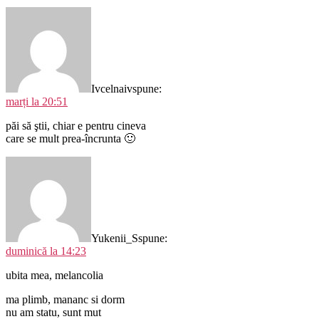
Ivcelnaiv
spune:
marți la 20:51
păi să ştii, chiar e pentru cineva
care se mult prea-încrunta 🙂
Yukenii_S
spune:
duminică la 14:23
ubita mea, melancolia
ma plimb, mananc si dorm
nu am statu, sunt mut