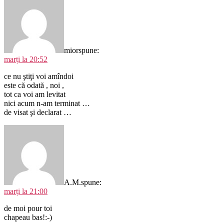
mior
spune:
marți la 20:52
ce nu ştiţi voi amîndoi
este că odată , noi ,
tot ca voi am levitat
nici acum n-am terminat …
de visat şi declarat …
A.M.
spune:
marți la 21:00
de moi pour toi
chapeau bas!:-)