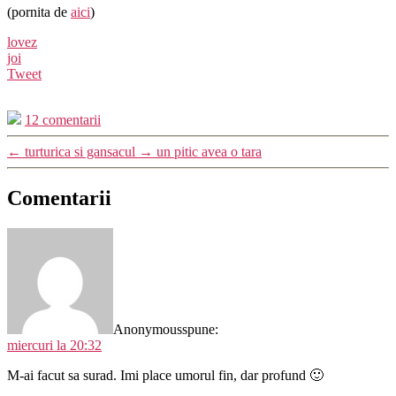
(pornita de
aici
)
lovez
joi
Tweet
12 comentarii
←
turturica si gansacul
→
un pitic avea o tara
Comentarii
Anonymous
spune:
miercuri la 20:32
M-ai facut sa surad. Imi place umorul fin, dar profund 🙂