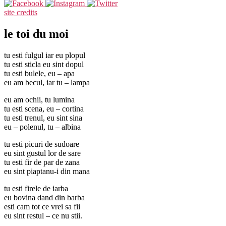
site credits
le toi du moi
tu esti fulgul iar eu plopul
tu esti sticla eu sint dopul
tu esti bulele, eu – apa
eu am becul, iar tu – lampa
eu am ochii, tu lumina
tu esti scena, eu – cortina
tu esti trenul, eu sint sina
eu – polenul, tu – albina
tu esti picuri de sudoare
eu sint gustul lor de sare
tu esti fir de par de zana
eu sint piaptanu-i din mana
tu esti firele de iarba
eu bovina dand din barba
esti cam tot ce vrei sa fii
eu sint restul – ce nu stii.