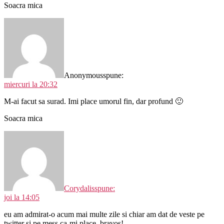
Soacra mica
Anonymous
spune:
miercuri la 20:32
M-ai facut sa surad. Imi place umorul fin, dar profund 🙂
Soacra mica
Corydalis
spune:
joi la 14:05
eu am admirat-o acum mai multe zile si chiar am dat de veste pe
twitter si pe mess ca-mi place. bravos!