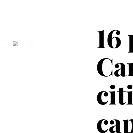
16 
Car
cit
ca