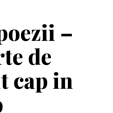
poezii –
te de
it cap in
p