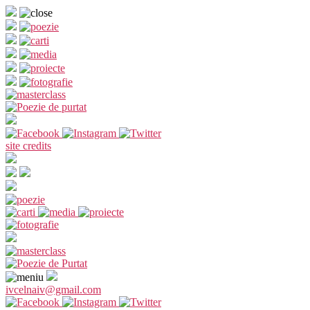
Sari
la
conținut
site credits
ivcelnaiv@gmail.com