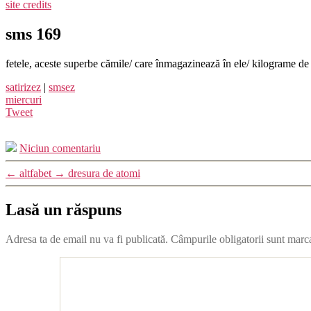
site credits
sms 169
fetele, aceste superbe cămile/ care înmagazinează în ele/ kilograme de lu
satirizez
|
smsez
miercuri
Tweet
Niciun comentariu
←
altfabet
→
dresura de atomi
Lasă un răspuns
Adresa ta de email nu va fi publicată.
Câmpurile obligatorii sunt marc