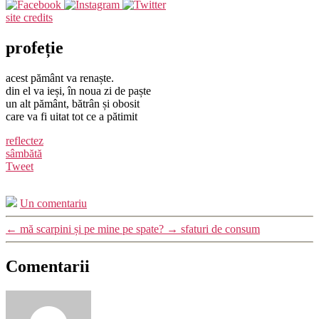
site credits
profeție
acest pământ va renaște.
din el va ieși, în noua zi de paște
un alt pământ, bătrân și obosit
care va fi uitat tot ce a pătimit
reflectez
sâmbătă
Tweet
Un comentariu
←
mă scarpini și pe mine pe spate?
→
sfaturi de consum
Comentarii