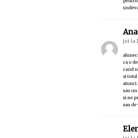
pentru
undeva
Ana
joi la 
aluneca
ca o d
cand n
si totu
atunci
sau un 
si ne 
sau de 
Ele