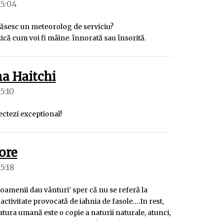
15:04
ăsesc un meteorolog de serviciu?
ică cum voi fi mâine. înnorată sau însorită.
spune:
na Haitchi
15:10
lectezi exceptional!
spune:
ore
15:18
‘oamenii dau vânturi’ sper că nu se referă la
activitate provocată de iahnia de fasole….In rest,
tura umană este o copie a naturii naturale, atunci,