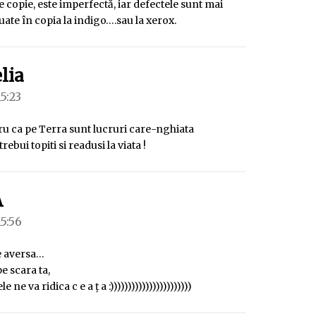
e copie, este imperfectă, iar defectele sunt mai
ate în copia la indigo….sau la xerox.
spune:
lia
15:23
ru ca pe Terra sunt lucruri care-nghiata
trebui topiti si readusi la viata !
spune:
A
15:56
te aversa…
e scara ta,
le ne va ridica c e a ț a :)))))))))))))))))))))))