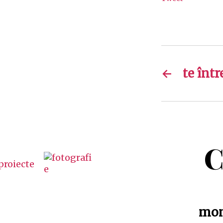
←
te înt
C
mon