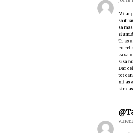
joi la 
Mi-ar p
sa iti 
sa mas
si umid
Ti-as u
cu cel 
ca sa n
si sa n
Dar cel
tot can
mi-as a
si m-as
@Ta
vineri 