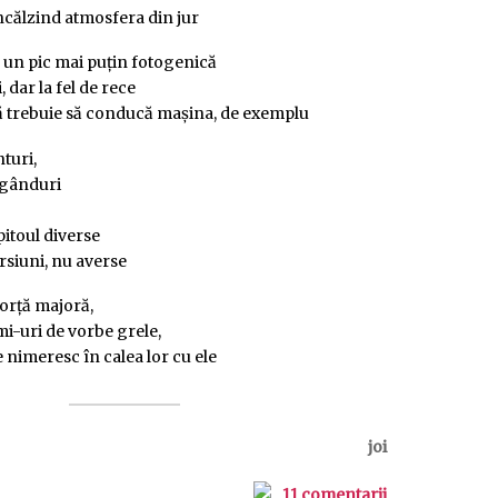
 încălzind atmosfera din jur
 un pic mai puțin fotogenică
, dar la fel de rece
ă trebuie să conducă mașina, de exemplu
turi,
e gânduri
pitoul diverse
rsiuni, nu averse
forță majoră,
i-uri de vorbe grele,
 nimeresc în calea lor cu ele
joi
11 comentarii