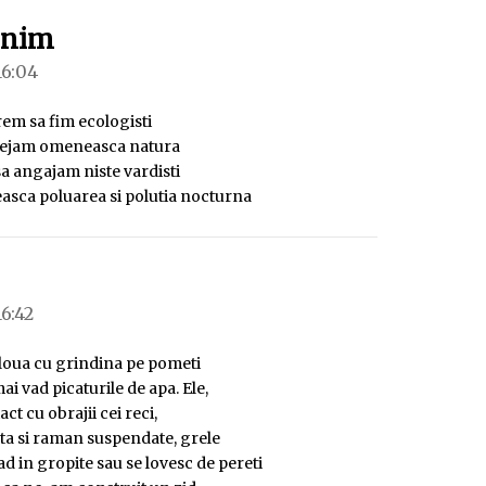
spune:
onim
16:04
em sa fim ecologisti
tejam omeneasca natura
sa angajam niste vardisti
easca poluarea si polutia nocturna
une:
16:42
loua cu grindina pe pometi
ai vad picaturile de apa. Ele,
act cu obrajii cei reci,
ta si raman suspendate, grele
d in gropite sau se lovesc de pereti