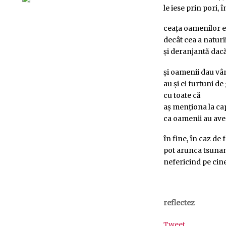
le iese prin pori,
ceața oamenilor e
decât cea a naturii
și deranjantă dac
și oamenii dau vân
au și ei furtuni d
cu toate că
aș menționa la ca
ca oamenii au ave
în fine, în caz de 
pot arunca tsunam
nefericind pe cine
reflectez
Tweet