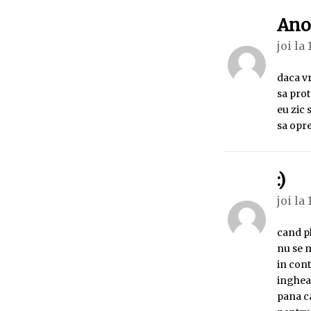
An
joi la 
daca vr
sa pro
eu zic 
sa opr
sp
:)
joi la 
cand p
nu se m
in cont
inghea
pana ca