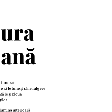
tura
ană
 înnorați,
 să le tune și să le fulgere
tă le și ploua
ilor.
, lumina interioară