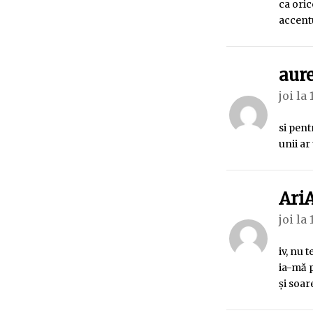
ca oric
accentu
aure
joi la 
si pent
unii ar 
Ari
joi la 
iv, nu 
ia-mă p
și soare