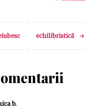
reiubesc
echilibristică
→
omentarii
spune:
ica b.