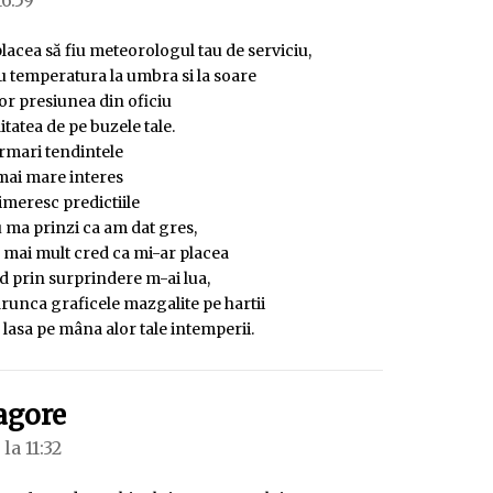
16:59
lacea să fiu meteorologul tau de serviciu,
iau temperatura la umbra si la soare
or presiunea din oficiu
itatea de pe buzele tale.
rmari tendintele
mai mare interes
imeresc predictiile
u ma prinzi ca am dat gres,
 mai mult cred ca mi-ar placea
d prin surprindere m-ai lua,
runca graficele mazgalite pe hartii
 lasa pe mâna alor tale intemperii.
spune:
gore
la 11:32