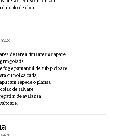
 ca ne-am construit un zid
 dincolo de chip.
spune:
16:48
rea de teren din interior apare
egringolada
e fuge pamantul de sub picioare
l sta cu noi sa cada,
 apucam repede o plansa
colac de salvare
pregatim de avalansa
valtoare.
spune:
na