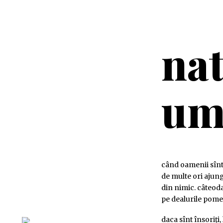
na
um
când oamenii sînt
de multe ori ajunge
din nimic. câteoda
pe dealurile pomeț
daca sînt însoriți