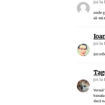
joi la 
unde g
să-mi z
Ioa
joi la 
Joi ref
Tag
joi la 
Versul 
banala 
dacă na