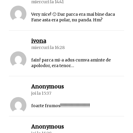
miercuri la 14:41
Very nice! 🙂 Dar parca era mai bine daca
Fane asta era polar, nu panda. Hm?
spune:
ivona
miercuri la 16:28
fain! parca mi-a adus cumva aminte de
apolodor, era tenor…
spune:
Anonymous
joi la 15:37
foarte frumos!!!!!!!!!!!!!!!!!!!!!!!!!
spune:
Anonymous