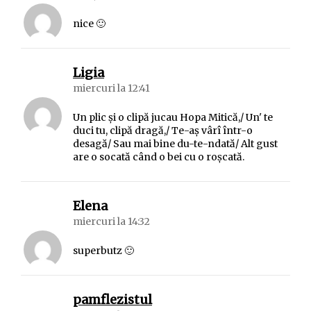
nice 🙂
spune:
Ligia
miercuri la 12:41
Un plic şi o clipă jucau Hopa Mitică,/ Un' te
duci tu, clipă dragă,/ Te-aş vârî într-o
desagă/ Sau mai bine du-te-ndată/ Alt gust
are o socată când o bei cu o roşcată.
spune:
Elena
miercuri la 14:32
superbutz 🙂
spune:
pamflezistul