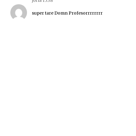
joi la 15:38
super tare Domn Profesorrrrrrrr
Lasă un răspuns
Adresa ta de email nu va fi publicată.
Câmpurile
obligatorii sunt marcate cu
*
Comentariu