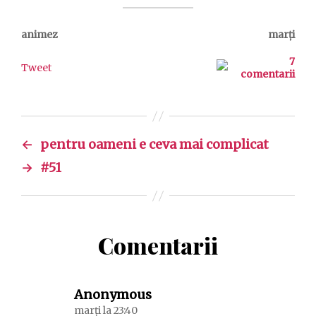
animez
marți
7
Tweet
comentarii
←
pentru oameni e ceva mai complicat
→
#51
Comentarii
spune:
Anonymous
marți la 23:40