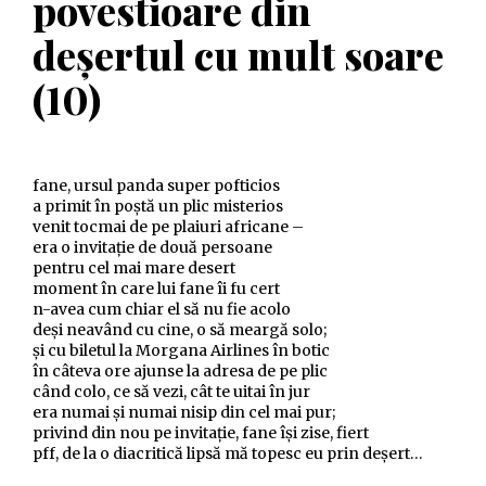
povestioare din
deşertul cu mult soare
(10)
fane, ursul panda super pofticios
a primit în poştă un plic misterios
venit tocmai de pe plaiuri africane –
era o invitaţie de două persoane
pentru cel mai mare desert
moment în care lui fane îi fu cert
n-avea cum chiar el să nu fie acolo
deşi neavând cu cine, o să meargă solo;
şi cu biletul la Morgana Airlines în botic
în câteva ore ajunse la adresa de pe plic
când colo, ce să vezi, cât te uitai în jur
era numai şi numai nisip din cel mai pur;
privind din nou pe invitaţie, fane îşi zise, fiert
pff, de la o diacritică lipsă mă topesc eu prin deşert…