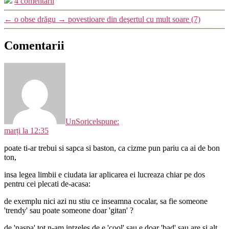
4 comentarii
←
o obse drăgu
→
povestioare din deşertul cu mult soare (7)
Comentarii
UnSoricel
spune:
marți la 12:35
poate ti-ar trebui si sapca si baston, ca cizme pun pariu ca ai de bon
ton,
insa legea limbii e ciudata iar aplicarea ei lucreaza chiar pe dos
pentru cei plecati de-acasa:
de exemplu nici azi nu stiu ce inseamna cocalar, sa fie someone
'trendy' sau poate someone doar 'gitan' ?
de 'naspa' tot n-am intzeles de e 'cool' sau e doar 'bad' sau are si alt