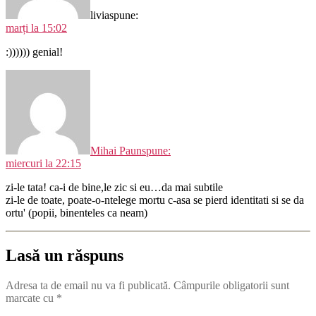
livia
spune:
marți la 15:02
:)))))) genial!
Mihai Paun
spune:
miercuri la 22:15
zi-le tata! ca-i de bine,le zic si eu…da mai subtile
zi-le de toate, poate-o-ntelege mortu c-asa se pierd identitati si se da
ortu' (popii, binenteles ca neam)
Lasă un răspuns
Adresa ta de email nu va fi publicată.
Câmpurile obligatorii sunt
marcate cu
*