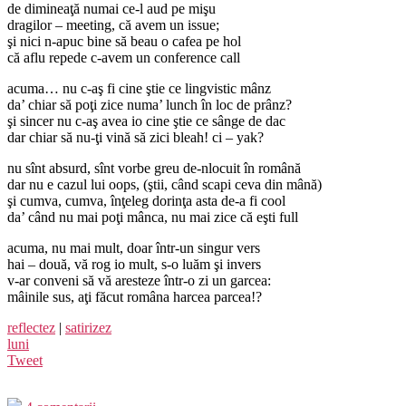
de dimineaţă numai ce-l aud pe mişu
dragilor – meeting, că avem un issue;
şi nici n-apuc bine să beau o cafea pe hol
că aflu repede c-avem un conference call
acuma… nu c-aş fi cine ştie ce lingvistic mânz
da’ chiar să poţi zice numa’ lunch în loc de prânz?
şi sincer nu c-aş avea io cine ştie ce sânge de dac
dar chiar să nu-ţi vină să zici bleah! ci – yak?
nu sînt absurd, sînt vorbe greu de-nlocuit în română
dar nu e cazul lui oops, (ştii, când scapi ceva din mână)
şi cumva, cumva, înţeleg dorinţa asta de-a fi cool
da’ când nu mai poţi mânca, nu mai zice că eşti full
acuma, nu mai mult, doar într-un singur vers
hai – două, vă rog io mult, s-o luăm şi invers
v-ar conveni să vă aresteze într-o zi un garcea:
mâinile sus, aţi făcut româna harcea parcea!?
reflectez
|
satirizez
luni
Tweet