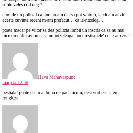
subintzeles ce-l neg ?
cum de un politzai ca tine nu am dat sa pot s-ntreb, la cit am auzit
aceste cuvinte recent m-am prefacut… ca le-ntzeleg…
poate macar pe viitor sa dea politzia limbii un inscris ca sa nu mai
pice omu din avion si sa nu intzeleaga 'bucurestismele' ce le-am zis !
Hava Mahava
spune:
marți la 12:58
bestiala! poate cea mai buna de pana acum, desi vorbesc si eu
rongleza