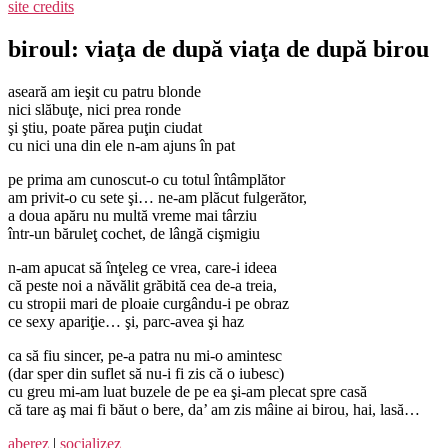
site credits
biroul: viaţa de după viaţa de după birou
aseară am ieşit cu patru blonde
nici slăbuţe, nici prea ronde
şi ştiu, poate părea puţin ciudat
cu nici una din ele n-am ajuns în pat
pe prima am cunoscut-o cu totul întâmplător
am privit-o cu sete şi… ne-am plăcut fulgerător,
a doua apăru nu multă vreme mai târziu
într-un băruleţ cochet, de lângă cişmigiu
n-am apucat să înţeleg ce vrea, care-i ideea
că peste noi a năvălit grăbită cea de-a treia,
cu stropii mari de ploaie curgându-i pe obraz
ce sexy apariţie… şi, parc-avea şi haz
ca să fiu sincer, pe-a patra nu mi-o amintesc
(dar sper din suflet să nu-i fi zis că o iubesc)
cu greu mi-am luat buzele de pe ea şi-am plecat spre casă
că tare aş mai fi băut o bere, da’ am zis mâine ai birou, hai, lasă…
aberez
|
socializez