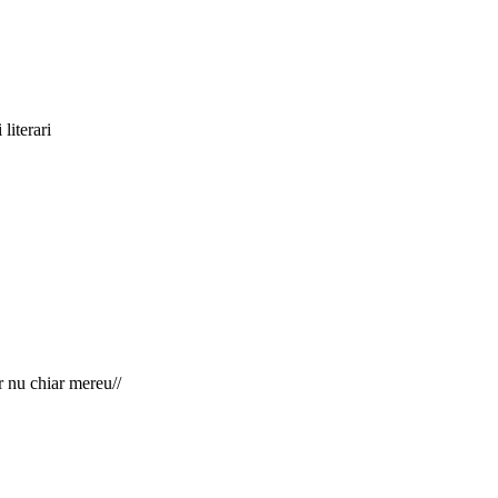
 literari
ar nu chiar mereu//