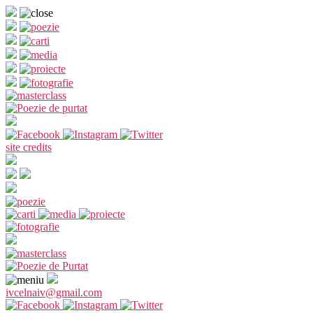
Sari
la
conținut
site credits
ivcelnaiv@gmail.com