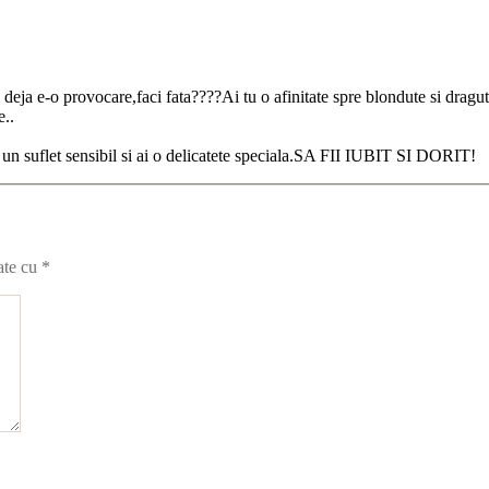
deja e-o provocare,faci fata????Ai tu o afinitate spre blondute si dragut
e..
ti un suflet sensibil si ai o delicatete speciala.SA FII IUBIT SI DORIT!
ate cu
*