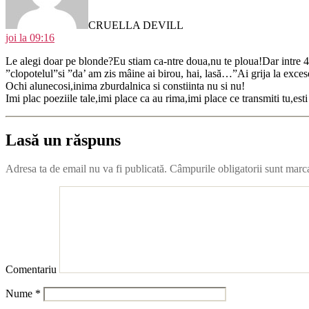
CRUELLA DEVILL
joi la 09:16
Le alegi doar pe blonde?Eu stiam ca-ntre doua,nu te ploua!Dar intre 4 
”clopotelul”si ”da’ am zis mâine ai birou, hai, lasă…”Ai grija la exces
Ochi alunecosi,inima zburdalnica si constiinta nu si nu!
Imi plac poeziile tale,imi place ca au rima,imi place ce transmiti tu,es
Lasă un răspuns
Adresa ta de email nu va fi publicată.
Câmpurile obligatorii sunt marc
Comentariu
Nume
*