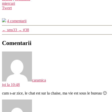
miercuri
Tweet
4 comentarii
←
sms33
→
#38
Comentarii
spune:
caramica
joi la 10:48
cum s-ar zice, le chat est sur la chaise, ma vie est sous le bureau 🙂
spune: