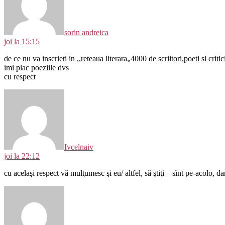
sorin andreica
joi la 15:15
de ce nu va inscrieti in ,,reteaua literara„4000 de scriitori,poeti si critici
imi plac poeziile dvs
cu respect
spune:
Ivcelnaiv
joi la 22:12
cu acelaşi respect vă mulţumesc şi eu/ altfel, să ştiţi – sînt pe-acolo, d
spune: