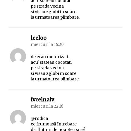
acu' stateau cocotati
pe strada vecina
si visau zglobi in soare
la urmatoarea plimbare.
spune:
leeloo
miercuri la 16:29
de erau motorizati
acu' stateau cocotati
pe strada vecina
si visau zglobi in soare
la urmatoarea plimbare.
spune:
Ivcelnaiv
miercuri la 22:16
@rodica
ce frumoasă întrebare
da' fluturii de noapte, oare?