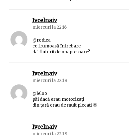
spune:
Ivcelnaiv
miercuri la 22:16
@rodica
ce frumoasă întrebare
da' fluturii de noapte, oare?
spune:
Ivcelnaiv
miercuri la 22:18
@leloo
păi dacă erau motorizaţi
din ţară erau de mult plecaţi 🙂
spune:
Ivcelnaiv
miercuri la 22:18