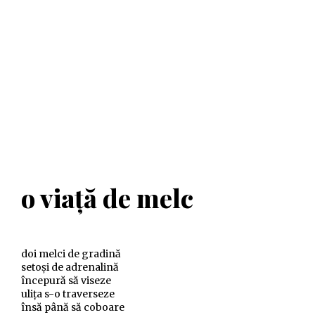
o viaţă de melc
doi melci de gradină
setoşi de adrenalină
începură să viseze
uliţa s-o traverseze
însă până să coboare