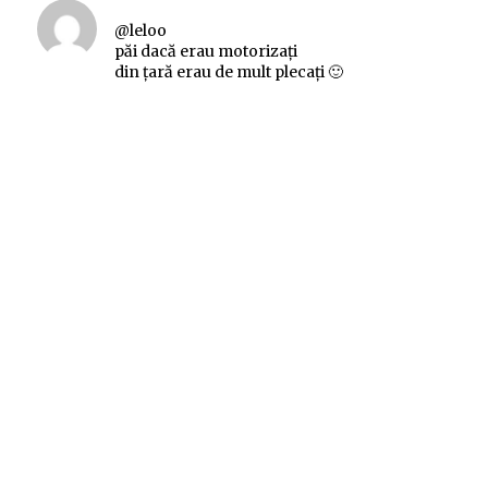
@leloo
păi dacă erau motorizaţi
din ţară erau de mult plecaţi 🙂
spune:
Rodica
miercuri la 22:23
fluturii,chiar vrei sa stii?
ei au irizatii mii
si culori si picatele
par pe flori niste dantele
🙂
spune:
Rodica
miercuri la 22:23
fluturii,chiar vrei sa stii?
ei au irizatii mii