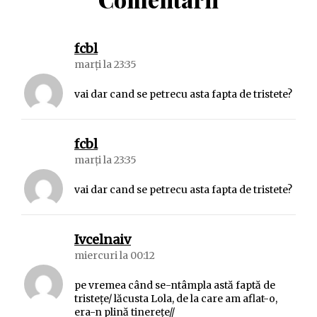
spune:
fcbl
marți la 23:35
vai dar cand se petrecu asta fapta de tristete?
spune:
fcbl
marți la 23:35
vai dar cand se petrecu asta fapta de tristete?
spune:
Ivcelnaiv
miercuri la 00:12
pe vremea când se-ntâmpla astă faptă de
tristeţe/ lăcusta Lola, de la care am aflat-o,
era-n plină tinereţe//