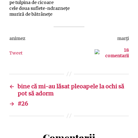
pe tulpina de cicoare
cele doua suflete-ndrazneţe
muriră de bătrâneţe
animez
marți
18
Tweet
comentarii
←
bine că mi-au lăsat pleoapele la ochi să
pot să adorm
→
#26
Comentarii