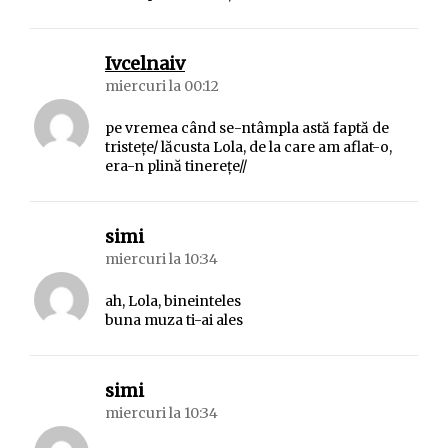
spune:
Ivcelnaiv
miercuri la 00:12
pe vremea când se-ntâmpla astă faptă de
tristeţe/ lăcusta Lola, de la care am aflat-o,
era-n plină tinereţe//
spune:
simi
miercuri la 10:34
ah, Lola, bineinteles
buna muza ti-ai ales
spune:
simi
miercuri la 10:34